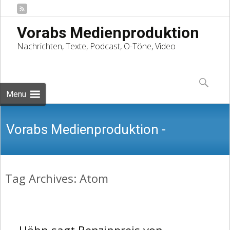
Vorabs Medienproduktion
Nachrichten, Texte, Podcast, O-Töne, Video
Skip
to
Suchen
content
nach:
Menu
Vorabs Medienproduktion -
Tag Archives: Atom
Nachrichten, Texte, Podcast, O-Töne,