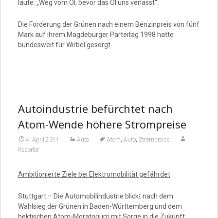
laute: „Weg vom Öl, bevor das Öl uns verlässt“.
Die Forderung der Grünen nach einem Benzinpreis von fünf
Mark auf ihrem Magdeburger Parteitag 1998 hatte
bundesweit für Wirbel gesorgt.
Autoindustrie befürchtet nach
Atom-Wende höhere Strompreise
,
,
4. April 2011
Auto
Atom
Auto
Strompreise
Reporter
Ambitionierte Ziele bei Elektromobilität gefährdet
Stuttgart – Die Automobilindustrie blickt nach dem
Wahlsieg der Grünen in Baden-Württemberg und dem
hektischen Atom-Moratorium mit Sorge in die Zukunft.