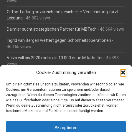
views
O-Ton: Ladung unzureichend gesichert – Versicherung kürzt
Leistung
- 46.802 views
Daimler sucht strategischen Partner für MBTech
- 46.664 views
Ingrid van Bergen wettert gegen Schönheitsoperationen
-
46.165 views
Volvo will bis 2020 mehr als 10.000 neue Mitarbeiter
- 45.493
views
Cookie-Zustimmung verwalten
Mäßiges Interesse an Daimlers MBtech
- 44.716 views
Um dir ein optimales Erlebnis zu bieten, verwenden wir Technologien wie
O-Ton: Wer muss Schaden für abgedriftete Silvesterraketen
Cookies, um Geräteinformationen zu speichern und/oder darauf
zahlen?
- 42.380 views
zuzugreifen. Wenn du diesen Technologien zustimmst, können wir Daten
wie das Surfverhalten oder eindeutige IDs auf dieser Website verarbeiten.
Kollegengespräch: Urteile zum Grillen
- 42.066 views
Wenn du deine Zustimmung nicht erteilst oder zurückziehst, können
bestimmte Merkmale und Funktionen beeinträchtigt werden.
Suchen bei Vorabs
Akzeptieren
Suchen