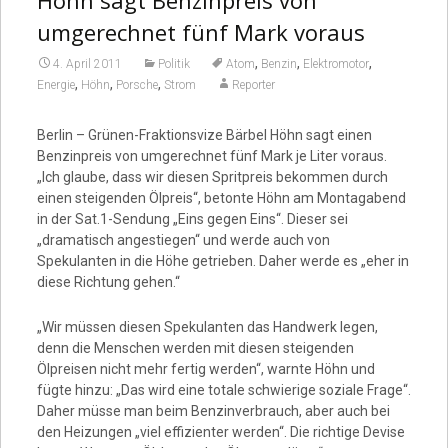
Höhn sagt Benzinpreis von
Video
umgerechnet fünf Mark voraus
,
,
,
4. April 2011
Politik
Atom
Benzin
Elektromotor
,
,
,
Energie
Höhn
Porsche
Strom
Reporter
Berlin – Grünen-Fraktionsvize Bärbel Höhn sagt einen
Benzinpreis von umgerechnet fünf Mark je Liter voraus.
„Ich glaube, dass wir diesen Spritpreis bekommen durch
einen steigenden Ölpreis“, betonte Höhn am Montagabend
in der Sat.1-Sendung „Eins gegen Eins“. Dieser sei
„dramatisch angestiegen“ und werde auch von
Spekulanten in die Höhe getrieben. Daher werde es „eher in
diese Richtung gehen.“
„Wir müssen diesen Spekulanten das Handwerk legen,
denn die Menschen werden mit diesen steigenden
Ölpreisen nicht mehr fertig werden“, warnte Höhn und
fügte hinzu: „Das wird eine totale schwierige soziale Frage“.
Daher müsse man beim Benzinverbrauch, aber auch bei
den Heizungen „viel effizienter werden“. Die richtige Devise