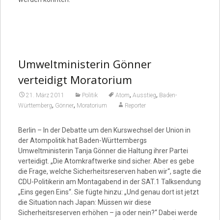
Umweltministerin Gönner
verteidigt Moratorium
,
,
21. März 2011
Politik
Atom
Ausstieg
Baden-
,
,
Württemberg
Gönner
Moratorium
Reporter
Berlin – In der Debatte um den Kurswechsel der Union in
der Atompolitik hat Baden-Württembergs
Umweltministerin Tanja Gönner die Haltung ihrer Partei
verteidigt. „Die Atomkraftwerke sind sicher. Aber es gebe
die Frage, welche Sicherheitsreserven haben wir“, sagte die
CDU-Politikerin am Montagabend in der SAT.1 Talksendung
„Eins gegen Eins“. Sie fügte hinzu: „Und genau dort ist jetzt
die Situation nach Japan: Müssen wir diese
Sicherheitsreserven erhöhen – ja oder nein?“ Dabei werde