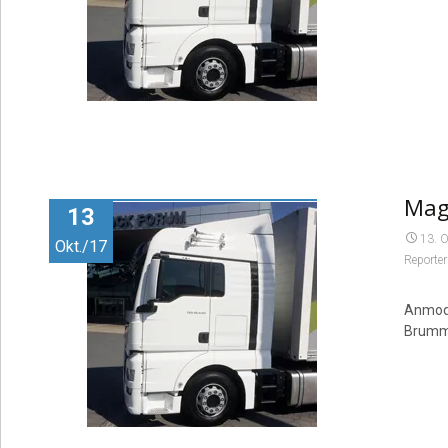
Mag
13
13. 
Okt./17
Reporter
Anmode
Brummi