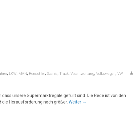
,
,
,
,
,
,
,
,
ahrer
LKW
MAN
Renschler
Scania
Truck
Verantwortung
Volkswagen
VW
 dass unsere Supermarktregale gefüllt sind. Die Rede ist von den
rd die Herausforderung noch größer.
Weiter
→