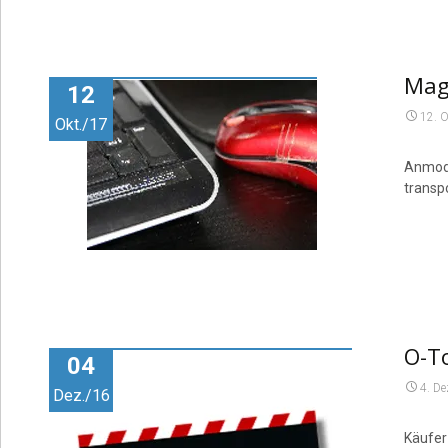
Maga
12
12. 
Okt./17
Anmode
transp
O-T
04
4. D
Dez./16
Käufer