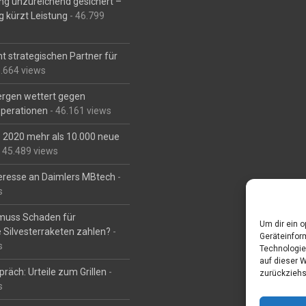
ng unzureichend gesichert –
g kürzt Leistung
- 46.799
t strategischen Partner für
6.664 views
Bergen wettert gegen
perationen
- 46.161 views
is 2020 mehr als 10.000 neue
 45.489 views
eresse an Daimlers MBtech
-
s
muss Schaden für
Um dir ein 
 Silvesterraketen zahlen?
-
Geräteinfor
s
Technologie
auf dieser 
räch: Urteile zum Grillen
-
zurückziehs
s