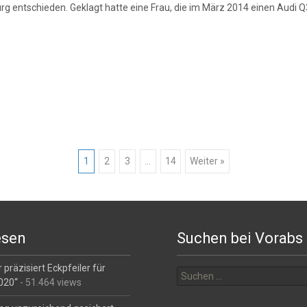
g entschieden. Geklagt hatte eine Frau, die im März 2014 einen Audi Q
1
2
3
…
14
Weiter »
esen
Suchen bei Vorabs
Suchen
 präzisiert Eckpfeiler für
nach:
2020“
- 51.464 views