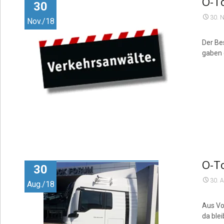
O-To
30
30. 
Nov./18
Der Be
gaben 
O-T
30
30. 
Aug./18
Aus Vo
da ble