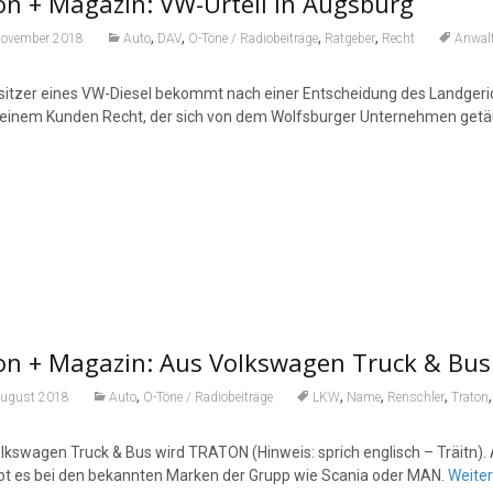
n + Magazin: VW-Urteil in Augsburg
,
,
,
,
November 2018
Auto
DAV
O-Töne / Radiobeiträge
Ratgeber
Recht
Anwal
sitzer eines VW-Diesel bekommt nach einer Entscheidung des Landgeric
einem Kunden Recht, der sich von dem Wolfsburger Unternehmen getä
on + Magazin: Aus Volkswagen Truck & Bu
,
,
,
,
August 2018
Auto
O-Töne / Radiobeiträge
LKW
Name
Renschler
Traton
lkswagen Truck & Bus wird TRATON (Hinweis: sprich englisch – Träitn).
ibt es bei den bekannten Marken der Grupp wie Scania oder MAN.
Weite