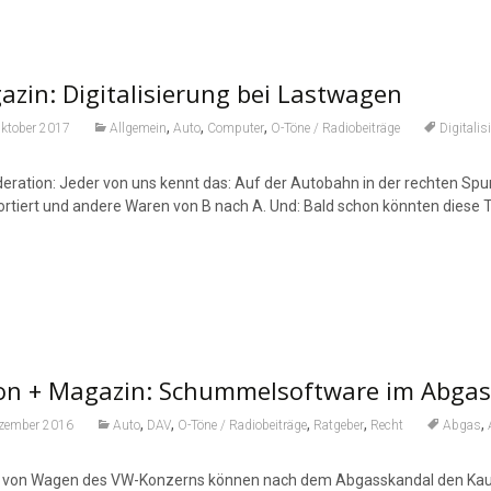
zin: Digitalisierung bei Lastwagen
,
,
,
Oktober 2017
Allgemein
Auto
Computer
O-Töne / Radiobeiträge
Digitalis
ration: Jeder von uns kennt das: Auf der Autobahn in der rechten Spu
ortiert und andere Waren von B nach A. Und: Bald schon könnten dies
on + Magazin: Schummelsoftware im Abgass
,
,
,
,
,
ezember 2016
Auto
DAV
O-Töne / Radiobeiträge
Ratgeber
Recht
Abgas
 von Wagen des VW-Konzerns können nach dem Abgasskandal den Kaufv