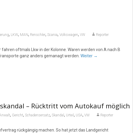
,
,
,
,
,
,
ierung
LKW
MAN
Renschler
Scania
Volkswagen
VW
Reporter
r fahren oftmals Lkw in der Kolonne. Waren werden von A nach B
e Transporte ganz anders gemanagt werden.
Weiter
→
kandal – Rücktritt vom Autokauf möglich
,
,
,
,
,
,
Anwalt
Gericht
Schadensersatz
Skandal
Urteil
USA
VW
Reporter
ertrag rückgängig machen. So hat jetzt das Landgericht