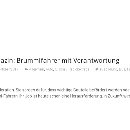
azin: Brummifahrer mit Verantwortung
,
,
,
,
Oktober 2017
Allgemein
Auto
O-Töne / Radiobeiträge
ausbildung
Bus
F
ration: Sie sorgen dafür, dass wichtige Bauteile befördert werden oder
-Fahrern. Ihr Job ist heute schon eine Herausforderung, in Zukunft wi