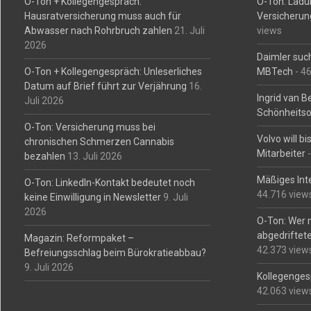
O-Ton + Kollegengespräch:
O-Ton: Ladu
Hausratversicherung muss auch für
Versicherun
Abwasser nach Rohrbruch zahlen
21. Juli
views
2026
Daimler such
O-Ton + Kollegengespräch: Unleserliches
MBTech
- 4
Datum auf Brief führt zur Verjährung
16.
Ingrid van 
Juli 2026
Schönheitso
O-Ton: Versicherung muss bei
Volvo will b
chronischen Schmerzen Cannabis
Mitarbeiter
-
bezahlen
13. Juli 2026
Mäßiges Int
O-Ton: LinkedIn-Kontakt bedeutet noch
44.716 view
keine Einwilligung in Newsletter
9. Juli
2026
O-Ton: Wer 
abgedriftete
Magazin: Reformpaket –
42.373 view
Befreiungsschlag beim Bürokratieabbau?
9. Juli 2026
Kollegengesp
42.063 view