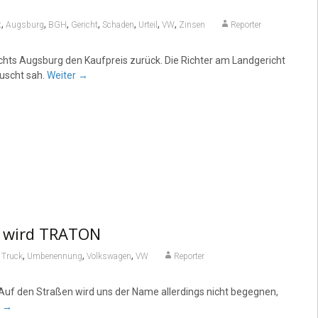
,
,
,
,
,
,
,
t
Augsburg
BGH
Gericht
Schaden
Urteil
VW
Zinsen
Reporter
hts Augsburg den Kaufpreis zurück. Die Richter am Landgericht
uscht sah.
Weiter
→
s wird TRATON
,
,
,
,
Truck
Umbenennung
Volkswagen
VW
Reporter
 Auf den Straßen wird uns der Name allerdings nicht begegnen,
r
→