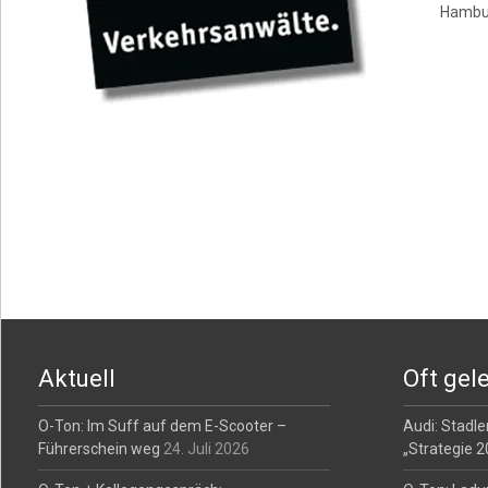
Hambur
Posts
navigation
Aktuell
Oft gel
O-Ton: Im Suff auf dem E-Scooter –
Audi: Stadler
Führerschein weg
24. Juli 2026
„Strategie 