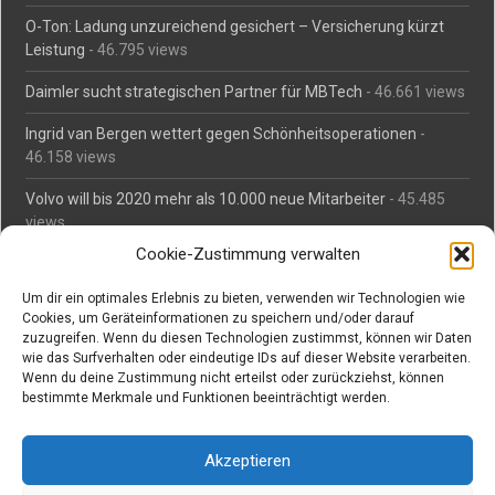
O-Ton: Ladung unzureichend gesichert – Versicherung kürzt
Leistung
- 46.795 views
Daimler sucht strategischen Partner für MBTech
- 46.661 views
Ingrid van Bergen wettert gegen Schönheitsoperationen
-
46.158 views
Volvo will bis 2020 mehr als 10.000 neue Mitarbeiter
- 45.485
views
Cookie-Zustimmung verwalten
Mäßiges Interesse an Daimlers MBtech
- 44.713 views
Um dir ein optimales Erlebnis zu bieten, verwenden wir Technologien wie
O-Ton: Wer muss Schaden für abgedriftete Silvesterraketen
Cookies, um Geräteinformationen zu speichern und/oder darauf
zahlen?
- 42.368 views
zuzugreifen. Wenn du diesen Technologien zustimmst, können wir Daten
wie das Surfverhalten oder eindeutige IDs auf dieser Website verarbeiten.
Kollegengespräch: Urteile zum Grillen
- 42.061 views
Wenn du deine Zustimmung nicht erteilst oder zurückziehst, können
bestimmte Merkmale und Funktionen beeinträchtigt werden.
Suchen bei Vorabs
Akzeptieren
Suchen
nach: