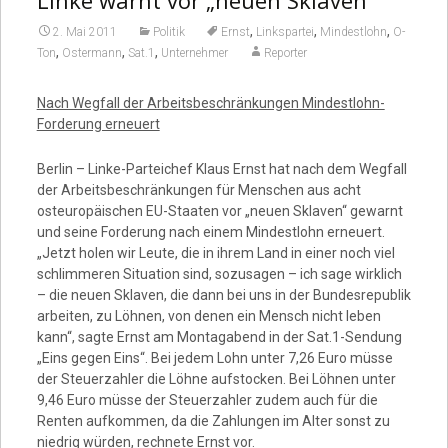
Linke warnt vor „neuen Sklaven“
Video
,
,
,
2. Mai 2011
Politik
Ernst
Linkspartei
Mindestlohn
O-
,
,
,
Ton
Ostermann
Sat.1
Unternehmer
Reporter
Nach Wegfall der Arbeitsbeschränkungen Mindestlohn-
Forderung erneuert
Berlin – Linke-Parteichef Klaus Ernst hat nach dem Wegfall
der Arbeitsbeschränkungen für Menschen aus acht
osteuropäischen EU-Staaten vor „neuen Sklaven“ gewarnt
und seine Forderung nach einem Mindestlohn erneuert.
„Jetzt holen wir Leute, die in ihrem Land in einer noch viel
schlimmeren Situation sind, sozusagen – ich sage wirklich
– die neuen Sklaven, die dann bei uns in der Bundesrepublik
arbeiten, zu Löhnen, von denen ein Mensch nicht leben
kann“, sagte Ernst am Montagabend in der Sat.1-Sendung
„Eins gegen Eins“. Bei jedem Lohn unter 7,26 Euro müsse
der Steuerzahler die Löhne aufstocken. Bei Löhnen unter
9,46 Euro müsse der Steuerzahler zudem auch für die
Renten aufkommen, da die Zahlungen im Alter sonst zu
niedrig würden, rechnete Ernst vor.