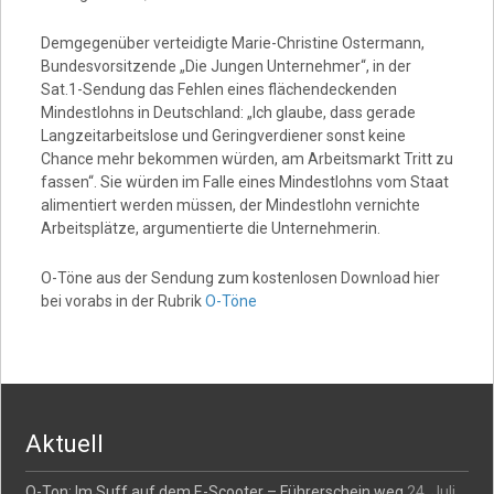
Demgegenüber verteidigte Marie-Christine Ostermann,
Bundesvorsitzende „Die Jungen Unternehmer“, in der
Sat.1-Sendung das Fehlen eines flächendeckenden
Mindestlohns in Deutschland: „Ich glaube, dass gerade
Langzeitarbeitslose und Geringverdiener sonst keine
Chance mehr bekommen würden, am Arbeitsmarkt Tritt zu
fassen“. Sie würden im Falle eines Mindestlohns vom Staat
alimentiert werden müssen, der Mindestlohn vernichte
Arbeitsplätze, argumentierte die Unternehmerin.
O-Töne aus der Sendung zum kostenlosen Download hier
bei vorabs in der Rubrik
O-Töne
Aktuell
O-Ton: Im Suff auf dem E-Scooter – Führerschein weg
24. Juli