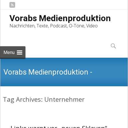
Vorabs Medienproduktion
Nachrichten, Texte, Podcast, O-Töne, Video
Skip
to
Suchen
content
nach:
Menu
Vorabs Medienproduktion -
Tag Archives: Unternehmer
Nachrichten, Texte, Podcast, O-Töne,