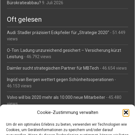
Bürokratieabbau?
9. Juli 2026
Oft gelesen
Audi: Stadler präzisiert Eckpfeiler für „Strategie 2020“
- 51.449
views
O-Ton: Ladung unzureichend gesichert – Versicherung kürzt
Leistung
- 46.792 views
Daimler sucht strategischen Partner für MBTech
- 46.654 views
Ingrid van Bergen wettert gegen Schönheitsoperationen
-
46.153 views
Volvo will bis 2020 mehr als 10.000 neue Mitarbeiter
- 45.480
views
Cookie-Zustimmung verwalten
Mäßiges Interesse an Daimlers MBtech
- 44.709 views
Um dir ein optimales Erlebnis zu bieten, verwenden wir Technologien wie
O-Ton: Wer muss Schaden für abgedriftete Silvesterraketen
Cookies, um Geräteinformationen zu speichern und/oder darauf
zahlen?
- 42.362 views