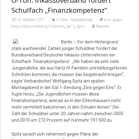
O-Ton: Inkassoverband fordert
Video
Schulfach „Finanzkompetenz“
10. Oktober 2011
O-Töne / Radiobeiträge
Eins gegen
,
,
,
,
Eins
Inkassoverband
Insolvenz
Sat.1
Spitz
Reporter
Berlin – Vor dem Hintergrund
stark wachsender Zahlen junger Schuldner fordert der
Bundesverband Deutscher Inkasso-Unternehmen ein
Schulfach ´Finanzkompetenz´. „Wir haben da sehr viele
Jungendliche, die aus Hartz IV-Familien und bildungsfernen
Schichten kommen, die müssen das beigebracht kriegen“,
sagte Verbandschef Wolfgang Spitz am späten
Montagabend in der Sat.1-Sendung „Eins gegen Eins“. Er
fügte hinzu: „Die Jugendlichen müssen diese
Finanzkompetenz, weil sie es in den Elternhäusern nicht
mehr vermittelt bekommen, in den Schulen lernen.“ Die
Zahl der Schuldner unter 20 Jahren nahm zwischen 2005
und 2010 um 272 Prozent auf nunmehr 197.500 zu.
Spitz sprach sich vehement gegen Pläne der