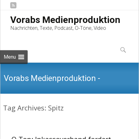
Vorabs Medienproduktion
Nachrichten, Texte, Podcast, O-Töne, Video
Skip
to
Suchen
content
nach:
Menu
Vorabs Medienproduktion -
Tag Archives: Spitz
Nachrichten, Texte, Podcast, O-Töne,