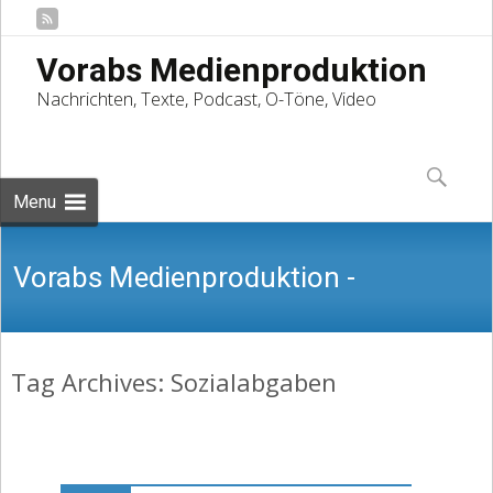
Vorabs Medienproduktion
Nachrichten, Texte, Podcast, O-Töne, Video
Skip
to
Suchen
content
nach:
Menu
Vorabs Medienproduktion -
Tag Archives: Sozialabgaben
Nachrichten, Texte, Podcast, O-Töne,