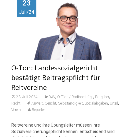
Video
23
Juli/24
O-Ton: Landessozialgericht
bestätigt Beitragspflicht für
Reitvereine
,
,
,
23. Juli 2024
DAV
O-Töne / Radiobeiträge
Ratgeber
,
,
,
,
,
Recht
Anwalt
Gericht
Selbständigkeit
Sozialabgaben
Urteil
Verein
Reporter
Reitvereine und ihre Übungsleiter müssen ihre
Sozialversicherungspflicht kennen, entscheidend sind