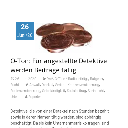
26
Juni/20
O-Ton: Für angestellte Detektive
werden Beiträge fällig
,
,
,
26. Juni 2020
DAV
O-Töne / Radiobeiträge
Ratgeber
,
,
,
,
Recht
Anwalt
Detektei
Gericht
Krankenversicherung
,
,
,
,
Rentenversicherung
Selbständigkeit
Sozialbeitrag
Sozialrecht
Urteil
Reporter
Detektive, die von einer Detektei nach Stunden bezahlt
sowie in deren Namen tätig werden, sind abhängig
beschäftigt. Da sie kein Unternehmerrisiko tragen, sind