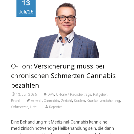
Video
13
Juli/26
O-Ton: Versicherung muss bei
chronischen Schmerzen Cannabis
bezahlen
,
,
,
13. Juli 2026
DAV
O-Töne / Radiobeiträge
Ratgeber
,
,
,
,
,
Recht
Anwalt
Cannabis
Gericht
Kosten
Krankenversicherung
,
Schmerzen
Urteil
Reporter
Eine Behandlung mit Medizinal-Cannabis kann eine
medizinisch notwendige Heilbehandlung sein, die dann