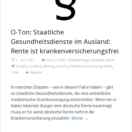
O-Ton: Staatliche
Gesundheitsdienste im Ausland:
Rente ist krankenversicherungsfrei
,
,
,
1. Juni 2021
DAV
O-Töne / Radiobeiträge
Ratgeber
Recht
,
,
,
,
,
,
Anwalt
Ausland
Beitrag
Gericht
Krankenversicherung
Rente
Urteil
Reporter
In manchen Staaten – wie in diesem Fall in Italien – gibt
es staatliche Gesundheitsdienste, die eine einheitliche
medizinische Grundversorgung sicherstellen. Wenn ein in
Italien lebender Bürger eine deutsche Rente beantragt,
muss er für seine deutsche Rente nicht in die
Krankenversicherung einzahlen.
Weiter
→