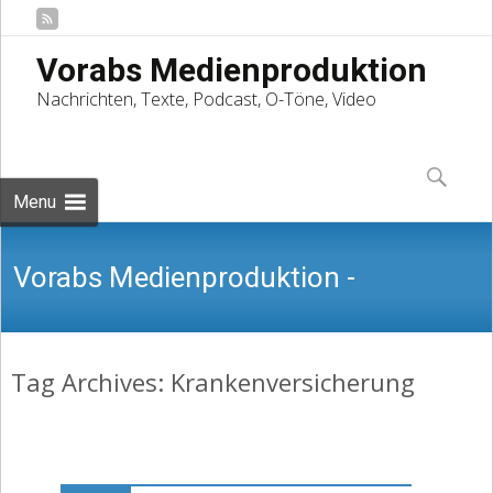
Vorabs Medienproduktion
Nachrichten, Texte, Podcast, O-Töne, Video
Skip
to
Suchen
content
nach:
Menu
Vorabs Medienproduktion -
Tag Archives: Krankenversicherung
Nachrichten, Texte, Podcast, O-Töne,