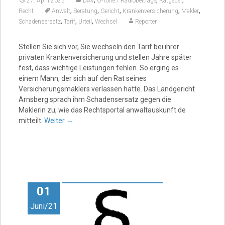
,
,
,
27. April 2025
DAV
O-Töne / Radiobeiträge
Ratgeber
,
,
,
,
,
Recht
Anwalt
Beratung
Gericht
Krankenversicherung
Makler
,
,
,
Schadensersatz
Tarif
Urteil
Wechsel
Reporter
Stellen Sie sich vor, Sie wechseln den Tarif bei ihrer
privaten Krankenversicherung und stellen Jahre später
fest, dass wichtige Leistungen fehlen. So erging es
einem Mann, der sich auf den Rat seines
Versicherungsmaklers verlassen hatte. Das Landgericht
Arnsberg sprach ihm Schadensersatz gegen die
Maklerin zu, wie das Rechtsportal anwaltauskunft.de
mitteilt.
Weiter
→
01
Juni/21