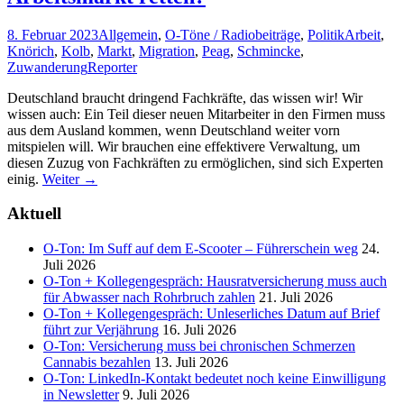
8. Februar 2023
Allgemein
,
O-Töne / Radiobeiträge
,
Politik
Arbeit
,
Knörich
,
Kolb
,
Markt
,
Migration
,
Peag
,
Schmincke
,
Zuwanderung
Reporter
Deutschland braucht dringend Fachkräfte, das wissen wir! Wir
wissen auch: Ein Teil dieser neuen Mitarbeiter in den Firmen muss
aus dem Ausland kommen, wenn Deutschland weiter vorn
mitspielen will. Wir brauchen eine effektivere Verwaltung, um
diesen Zuzug von Fachkräften zu ermöglichen, sind sich Experten
einig.
Weiter
→
Aktuell
O-Ton: Im Suff auf dem E-Scooter – Führerschein weg
24.
Juli 2026
O-Ton + Kollegengespräch: Hausratversicherung muss auch
für Abwasser nach Rohrbruch zahlen
21. Juli 2026
O-Ton + Kollegengespräch: Unleserliches Datum auf Brief
führt zur Verjährung
16. Juli 2026
O-Ton: Versicherung muss bei chronischen Schmerzen
Cannabis bezahlen
13. Juli 2026
O-Ton: LinkedIn-Kontakt bedeutet noch keine Einwilligung
in Newsletter
9. Juli 2026