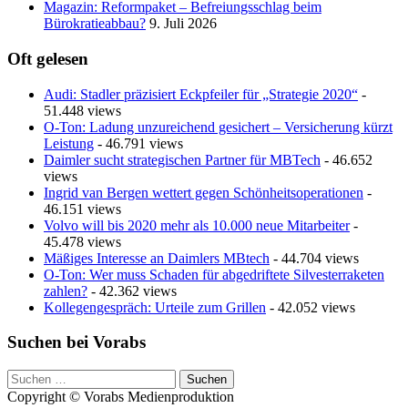
Magazin: Reformpaket – Befreiungsschlag beim
Bürokratieabbau?
9. Juli 2026
Oft gelesen
Audi: Stadler präzisiert Eckpfeiler für „Strategie 2020“
-
51.448 views
O-Ton: Ladung unzureichend gesichert – Versicherung kürzt
Leistung
- 46.791 views
Daimler sucht strategischen Partner für MBTech
- 46.652
views
Ingrid van Bergen wettert gegen Schönheitsoperationen
-
46.151 views
Volvo will bis 2020 mehr als 10.000 neue Mitarbeiter
-
45.478 views
Mäßiges Interesse an Daimlers MBtech
- 44.704 views
O-Ton: Wer muss Schaden für abgedriftete Silvesterraketen
zahlen?
- 42.362 views
Kollegengespräch: Urteile zum Grillen
- 42.052 views
Suchen bei Vorabs
Suchen
nach:
Copyright © Vorabs Medienproduktion