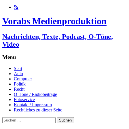
Vorabs Medienproduktion
Nachrichten, Texte, Podcast, O-Töne,
Video
Menu
Skip
Start
to
Auto
content
Computer
Politik
Recht
O-Töne / Radiobeiträge
Fotoservice
Kontakt / Impressum
Rechtliches zu dieser Seite
Suchen
nach: