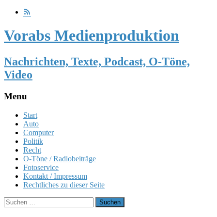
Vorabs Medienproduktion
Nachrichten, Texte, Podcast, O-Töne,
Video
Menu
Skip
Start
to
Auto
content
Computer
Politik
Recht
O-Töne / Radiobeiträge
Fotoservice
Kontakt / Impressum
Rechtliches zu dieser Seite
Suchen
nach: