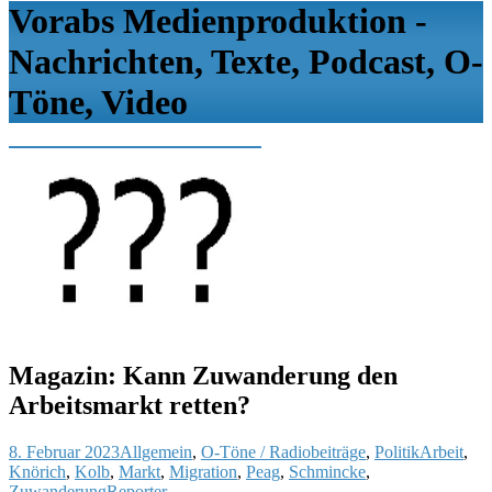
Vorabs Medienproduktion -
Nachrichten, Texte, Podcast, O-
Töne, Video
Magazin: Kann Zuwanderung den
Arbeitsmarkt retten?
8. Februar 2023
Allgemein
,
O-Töne / Radiobeiträge
,
Politik
Arbeit
,
Knörich
,
Kolb
,
Markt
,
Migration
,
Peag
,
Schmincke
,
Zuwanderung
Reporter