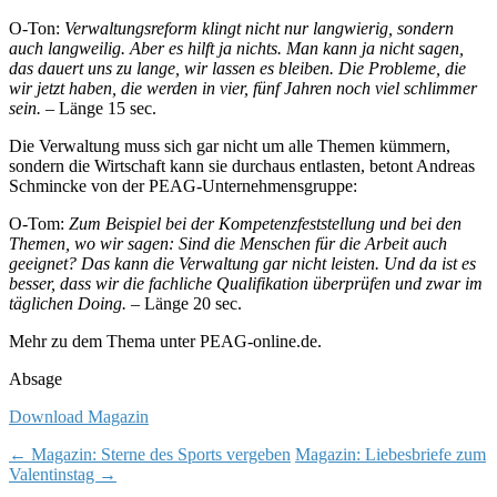
O-Ton:
Verwaltungsreform klingt nicht nur langwierig, sondern
auch langweilig. Aber es hilft ja nichts. Man kann ja nicht sagen,
das dauert uns zu lange, wir lassen es bleiben. Die Probleme, die
wir jetzt haben, die werden in vier, fünf Jahren noch viel schlimmer
sein.
– Länge 15 sec.
Die Verwaltung muss sich gar nicht um alle Themen kümmern,
sondern die Wirtschaft kann sie durchaus entlasten, betont Andreas
Schmincke von der PEAG-Unternehmensgruppe:
O-Tom:
Zum Beispiel bei der Kompetenzfeststellung und bei den
Themen, wo wir sagen: Sind die Menschen für die Arbeit auch
geeignet? Das kann die Verwaltung gar nicht leisten. Und da ist es
besser, dass wir die fachliche Qualifikation überprüfen und zwar im
täglichen Doing.
– Länge 20 sec.
Mehr zu dem Thema unter PEAG-online.de.
Absage
Download Magazin
Post
←
Magazin: Sterne des Sports vergeben
Magazin: Liebesbriefe zum
Valentinstag
→
navigation