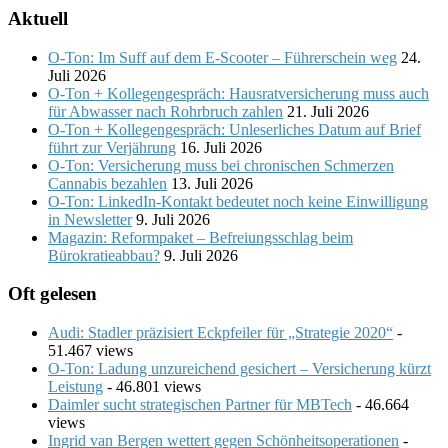
Aktuell
O-Ton: Im Suff auf dem E-Scooter – Führerschein weg
24.
Juli 2026
O-Ton + Kollegengespräch: Hausratversicherung muss auch
für Abwasser nach Rohrbruch zahlen
21. Juli 2026
O-Ton + Kollegengespräch: Unleserliches Datum auf Brief
führt zur Verjährung
16. Juli 2026
O-Ton: Versicherung muss bei chronischen Schmerzen
Cannabis bezahlen
13. Juli 2026
O-Ton: LinkedIn-Kontakt bedeutet noch keine Einwilligung
in Newsletter
9. Juli 2026
Magazin: Reformpaket – Befreiungsschlag beim
Bürokratieabbau?
9. Juli 2026
Oft gelesen
Audi: Stadler präzisiert Eckpfeiler für „Strategie 2020“
-
51.467 views
O-Ton: Ladung unzureichend gesichert – Versicherung kürzt
Leistung
- 46.801 views
Daimler sucht strategischen Partner für MBTech
- 46.664
views
Ingrid van Bergen wettert gegen Schönheitsoperationen
-