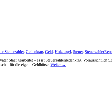
er Steuerzahler
,
Gedenktag
,
Geld
,
Holznagel
,
Steuer
,
Steuerzahler
Repo
 Vater Staat gearbeitet – es ist Steuerzahlergedenktag. Voraussichtli
risch – für die eigene Geldbörse.
Weiter
→