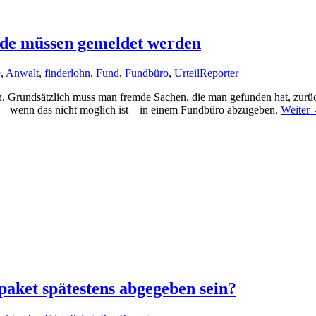
nde müssen gemeldet werden
e
,
Anwalt
,
finderlohn
,
Fund
,
Fundbüro
,
Urteil
Reporter
en. Grundsätzlich muss man fremde Sachen, die man gefunden hat, zurü
r – wenn das nicht möglich ist – in einem Fundbüro abzugeben.
Weiter
aket spätestens abgegeben sein?