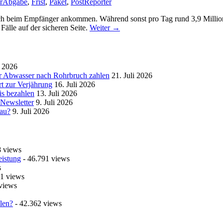
r
Abgabe
,
Frist
,
Paket
,
Post
Reporter
lich beim Empfänger ankommen. Während sonst pro Tag rund 3,9 Million
Fälle auf der sicheren Seite.
Weiter
→
i 2026
r Abwasser nach Rohrbruch zahlen
21. Juli 2026
t zur Verjährung
16. Juli 2026
is bezahlen
13. Juli 2026
 Newsletter
9. Juli 2026
bau?
9. Juli 2026
8 views
eistung
- 46.791 views
s
1 views
views
len?
- 42.362 views