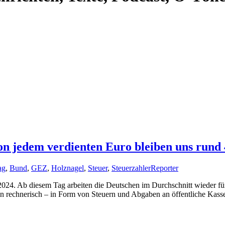
n jedem verdienten Euro bleiben uns rund
ag
,
Bund
,
GEZ
,
Holznagel
,
Steuer
,
Steuerzahler
Reporter
2024. Ab diesem Tag arbeiten die Deutschen im Durchschnitt wieder fü
ein rechnerisch – in Form von Steuern und Abgaben an öffentliche Kass