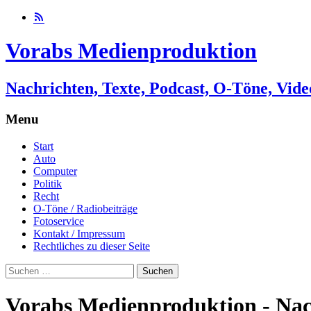
Vorabs Medienproduktion
Nachrichten, Texte, Podcast, O-Töne, Vide
Menu
Skip
Start
to
Auto
content
Computer
Politik
Recht
O-Töne / Radiobeiträge
Fotoservice
Kontakt / Impressum
Rechtliches zu dieser Seite
Suchen
nach:
Vorabs Medienproduktion - Nach