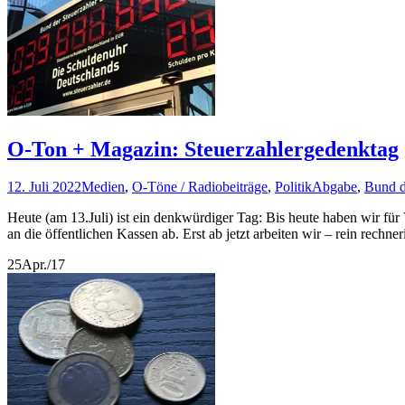
O-Ton + Magazin: Steuerzahlergedenktag
12. Juli 2022
Medien
,
O-Töne / Radiobeiträge
,
Politik
Abgabe
,
Bund d
Heute (am 13.Juli) ist ein denkwürdiger Tag: Bis heute haben wir für
an die öffentlichen Kassen ab. Erst ab jetzt arbeiten wir – rein rechne
25
Apr./17