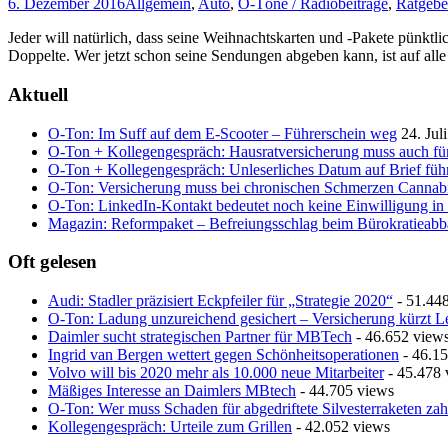
6. Dezember 2016
Allgemein
,
Auto
,
O-Töne / Radiobeiträge
,
Ratgebe
Jeder will natürlich, dass seine Weihnachtskarten und -Pakete pünkt
Doppelte. Wer jetzt schon seine Sendungen abgeben kann, ist auf alle 
Aktuell
O-Ton: Im Suff auf dem E-Scooter – Führerschein weg
24. Jul
O-Ton + Kollegengespräch: Hausratversicherung muss auch fü
O-Ton + Kollegengespräch: Unleserliches Datum auf Brief führ
O-Ton: Versicherung muss bei chronischen Schmerzen Cannab
O-Ton: LinkedIn-Kontakt bedeutet noch keine Einwilligung in
Magazin: Reformpaket – Befreiungsschlag beim Bürokratieab
Oft gelesen
Audi: Stadler präzisiert Eckpfeiler für „Strategie 2020“
- 51.44
O-Ton: Ladung unzureichend gesichert – Versicherung kürzt L
Daimler sucht strategischen Partner für MBTech
- 46.652 view
Ingrid van Bergen wettert gegen Schönheitsoperationen
- 46.15
Volvo will bis 2020 mehr als 10.000 neue Mitarbeiter
- 45.478 
Mäßiges Interesse an Daimlers MBtech
- 44.705 views
O-Ton: Wer muss Schaden für abgedriftete Silvesterraketen zah
Kollegengespräch: Urteile zum Grillen
- 42.052 views