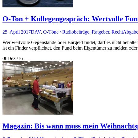
O-Ton + Kollegengespräch: Wertvolle Fu
25. April 2017
DAV
,
O-Töne / Radiobeiträge
,
Ratgeber
,
Recht
Abgab
Wer wertvolle Gegenstände oder Bargeld findet, darf es nicht behalt
ist ein Finder verpflichtet, den Fund beim Eigentümer zu melden ode
06
Dez./16
Magazin: Bis wann muss mein Weihnachtsp