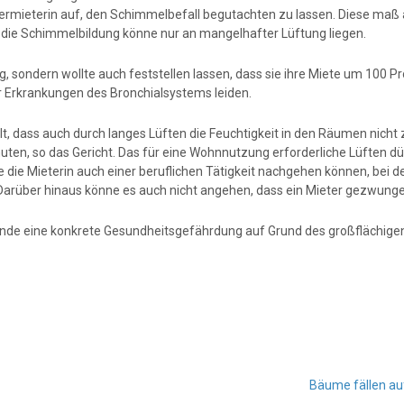
ermieterin auf, den Schimmelbefall begutachten zu lassen. Diese maß abe
, die Schimmelbildung könne nur an mangelhafter Lüftung liegen.
ng, sondern wollte auch feststellen lassen, dass sie ihre Miete um 100 
 Erkrankungen des Bronchialsystems leiden.
llt, dass auch durch langes Lüften die Feuchtigkeit in den Räumen nich
uten, so das Gericht. Das für eine Wohnnutzung erforderliche Lüften d
ie Mieterin auch einer beruflichen Tätigkeit nachgehen können, bei der
rüber hinaus könne es auch nicht angehen, dass ein Mieter gezwungen
ünde eine konkrete Gesundheitsgefährdung auf Grund des großflächigen
Bäume fällen au