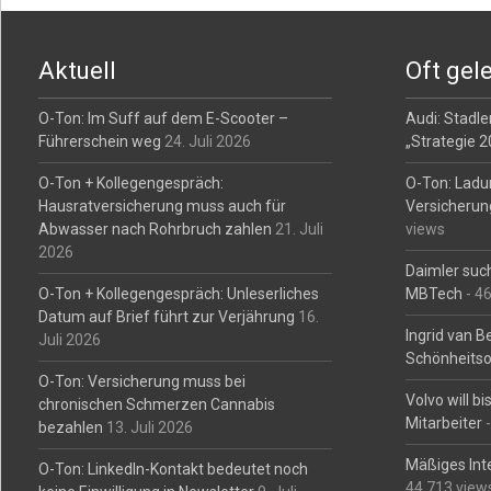
navigation
Aktuell
Oft gel
O-Ton: Im Suff auf dem E-Scooter –
Audi: Stadler
Führerschein weg
24. Juli 2026
„Strategie 
O-Ton + Kollegengespräch:
O-Ton: Ladu
Hausratversicherung muss auch für
Versicherun
Abwasser nach Rohrbruch zahlen
21. Juli
views
2026
Daimler such
O-Ton + Kollegengespräch: Unleserliches
MBTech
- 4
Datum auf Brief führt zur Verjährung
16.
Ingrid van 
Juli 2026
Schönheitso
O-Ton: Versicherung muss bei
Volvo will b
chronischen Schmerzen Cannabis
Mitarbeiter
-
bezahlen
13. Juli 2026
Mäßiges Int
O-Ton: LinkedIn-Kontakt bedeutet noch
44.713 view