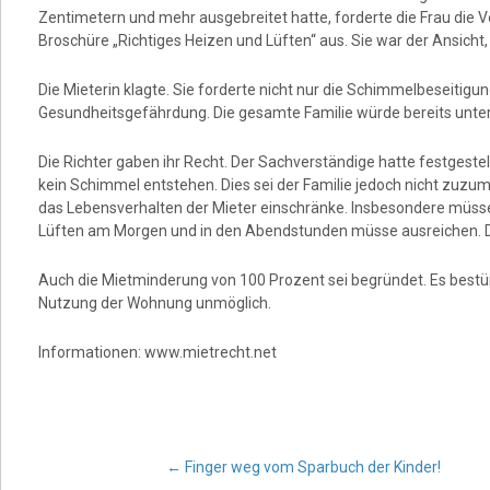
Zentimetern und mehr ausgebreitet hatte, forderte die Frau die V
Broschüre „Richtiges Heizen und Lüften“ aus. Sie war der Ansicht
Die Mieterin klagte. Sie forderte nicht nur die Schimmelbeseitigu
Gesundheitsgefährdung. Die gesamte Familie würde bereits unter
Die Richter gaben ihr Recht. Der Sachverständige hatte festgeste
kein Schimmel entstehen. Dies sei der Familie jedoch nicht zuzum
das Lebensverhalten der Mieter einschränke. Insbesondere müsse d
Lüften am Morgen und in den Abendstunden müsse ausreichen. Da
Auch die Mietminderung von 100 Prozent sei begründet. Es best
Nutzung der Wohnung unmöglich.
Informationen: www.mietrecht.net
Post
←
Finger weg vom Sparbuch der Kinder!