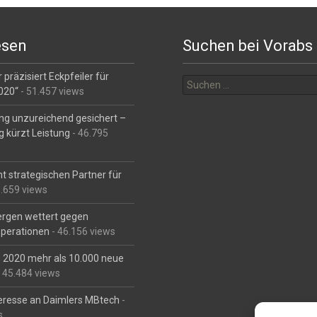
esen
Suchen bei Vorabs
Suchen
 präzisiert Eckpfeiler für
nach:
2020“
- 51.457 views
ng unzureichend gesichert –
g kürzt Leistung
- 46.795
t strategischen Partner für
6.659 views
Bergen wettert gegen
perationen
- 46.156 views
is 2020 mehr als 10.000 neue
 45.484 views
eresse an Daimlers MBtech
-
s