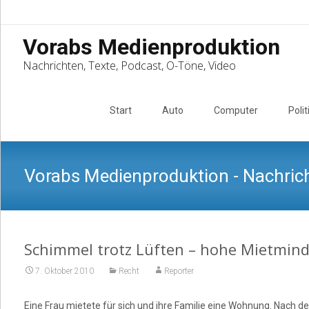
Vorabs Medienproduktion
Nachrichten, Texte, Podcast, O-Töne, Video
Skip
to
Start
Auto
Computer
Polit
content
Vorabs Medienproduktion - Nachrich
Schimmel trotz Lüften – hohe Mietmin
7. Oktober 2010
Recht
Reporter
Eine Frau mietete für sich und ihre Familie eine Wohnung. Nach d