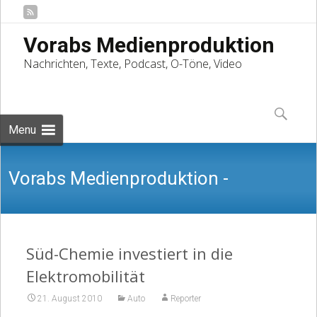
Vorabs Medienproduktion
Nachrichten, Texte, Podcast, O-Töne, Video
Skip
to
Suchen
content
nach:
Menu
Vorabs Medienproduktion -
Nachrichten, Texte, Podcast, O-Töne,
Süd-Chemie investiert in die
Elektromobilität
21. August 2010
Auto
Reporter