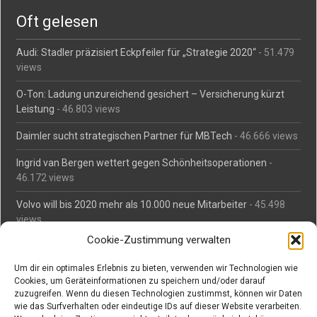
Oft gelesen
Audi: Stadler präzisiert Eckpfeiler für „Strategie 2020“
- 51.479
views
O-Ton: Ladung unzureichend gesichert – Versicherung kürzt
Leistung
- 46.803 views
Daimler sucht strategischen Partner für MBTech
- 46.666 views
Ingrid van Bergen wettert gegen Schönheitsoperationen
-
46.172 views
Volvo will bis 2020 mehr als 10.000 neue Mitarbeiter
- 45.498
views
Cookie-Zustimmung verwalten
Mäßiges Interesse an Daimlers MBtech
- 44.717 views
Um dir ein optimales Erlebnis zu bieten, verwenden wir Technologien wie
O-Ton: Wer muss Schaden für abgedriftete Silvesterraketen
Cookies, um Geräteinformationen zu speichern und/oder darauf
zahlen?
- 42.390 views
zuzugreifen. Wenn du diesen Technologien zustimmst, können wir Daten
wie das Surfverhalten oder eindeutige IDs auf dieser Website verarbeiten.
Kollegengespräch: Urteile zum Grillen
- 42.069 views