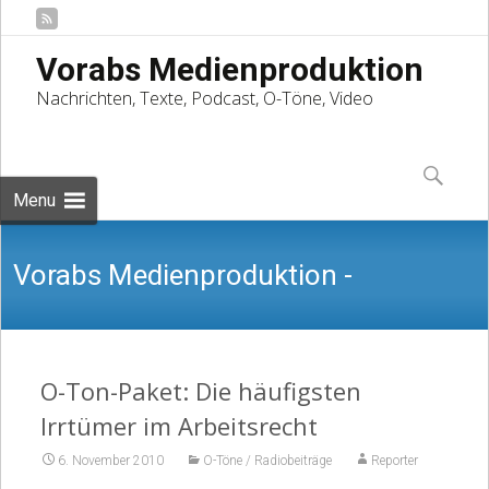
Vorabs Medienproduktion
Nachrichten, Texte, Podcast, O-Töne, Video
Skip
to
Suchen
content
nach:
Menu
Vorabs Medienproduktion -
Nachrichten, Texte, Podcast, O-Töne,
O-Ton-Paket: Die häufigsten
Irrtümer im Arbeitsrecht
6. November 2010
O-Töne / Radiobeiträge
Reporter