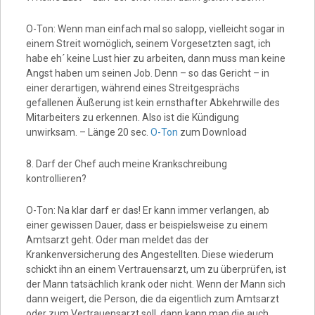
O-Ton: Wenn man einfach mal so salopp, vielleicht sogar in
einem Streit womöglich, seinem Vorgesetzten sagt, ich
habe eh´ keine Lust hier zu arbeiten, dann muss man keine
Angst haben um seinen Job. Denn – so das Gericht – in
einer derartigen, während eines Streitgesprächs
gefallenen Äußerung ist kein ernsthafter Abkehrwille des
Mitarbeiters zu erkennen. Also ist die Kündigung
unwirksam. – Länge 20 sec.
O-Ton
zum Download
8. Darf der Chef auch meine Krankschreibung
kontrollieren?
O-Ton: Na klar darf er das! Er kann immer verlangen, ab
einer gewissen Dauer, dass er beispielsweise zu einem
Amtsarzt geht. Oder man meldet das der
Krankenversicherung des Angestellten. Diese wiederum
schickt ihn an einem Vertrauensarzt, um zu überprüfen, ist
der Mann tatsächlich krank oder nicht. Wenn der Mann sich
dann weigert, die Person, die da eigentlich zum Amtsarzt
oder zum Vertrauensarzt soll, dann kann man die auch