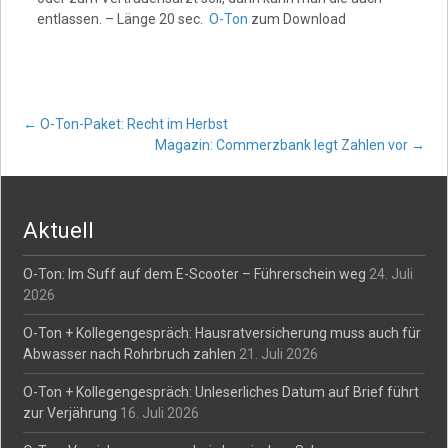
entlassen. – Länge 20 sec.
O-Ton
zum Download
Post
←
O-Ton-Paket: Recht im Herbst
Magazin: Commerzbank legt Zahlen vor
→
navigation
Aktuell
O-Ton: Im Suff auf dem E-Scooter – Führerschein weg
24. Juli
2026
O-Ton + Kollegengespräch: Hausratversicherung muss auch für
Abwasser nach Rohrbruch zahlen
21. Juli 2026
O-Ton + Kollegengespräch: Unleserliches Datum auf Brief führt
zur Verjährung
16. Juli 2026