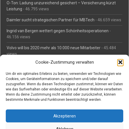
O-Ton: Ladung unzureichend gesichert – Versicherung kürzt
Leistung
- 46.795 views
Daimler sucht strategischen Partner für MBTech
- 46.659 views
Ingrid van Bergen wettert gegen Schönheitsoperationen
-
46.156 views
Volvo will bis 2020 mehr als 10.000 neue Mitarbeiter
- 45.484
views
Cookie-Zustimmung verwalten
Mäßiges Interesse an Daimlers MBtech
- 44.713 views
Um dir ein optimales Erlebnis zu bieten, verwenden wir Technologien wie
O-Ton: Wer muss Schaden für abgedriftete Silvesterraketen
Cookies, um Geräteinformationen zu speichern und/oder darauf
zahlen?
- 42.367 views
zuzugreifen. Wenn du diesen Technologien zustimmst, können wir Daten
wie das Surfverhalten oder eindeutige IDs auf dieser Website verarbeiten.
Kollegengespräch: Urteile zum Grillen
- 42.060 views
Wenn du deine Zustimmung nicht erteilst oder zurückziehst, können
bestimmte Merkmale und Funktionen beeinträchtigt werden.
Suchen bei Vorabs
Akzeptieren
Suchen
nach:
Ablehnen