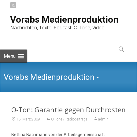
Vorabs Medienproduktion
Nachrichten, Texte, Podcast, O-Töne, Video
Skip
to
Suchen
content
nach:
Menu
Vorabs Medienproduktion -
Nachrichten, Texte, Podcast, O-Töne,
O-Ton: Garantie gegen Durchrosten
16. März 2009
O-Töne / Radiobeiträge
admin
Bettina Bachmann von der Arbeitsgemeinschaft