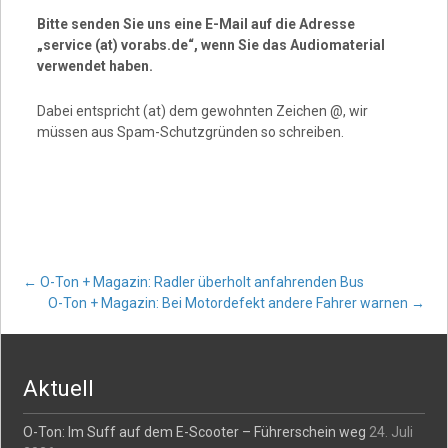
Bitte senden Sie uns eine E-Mail auf die Adresse
„service (at) vorabs.de“, wenn Sie das Audiomaterial
verwendet haben.
Dabei entspricht (at) dem gewohnten Zeichen @, wir
müssen aus Spam-Schutzgründen so schreiben.
Post
←
O-Ton + Magazin: Radler überholt anfahrenden Bus
O-Ton + Magazin: Bei Motordefekt andere Fahrer warnen
→
navigation
Aktuell
O-Ton: Im Suff auf dem E-Scooter – Führerschein weg
24. Juli