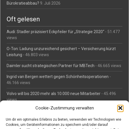
Bürokratieabbau?
9. Juli 2026
Oft gelesen
Audi: Stadler präzisiert Eckpfeiler für „Strategie 2020“
- 51.477
views
O-Ton: Ladung unzureichend gesichert – Versicherung kürzt
Leistung
- 46.803 views
Daimler sucht strategischen Partner für MBTech
- 46.665 views
Ingrid van Bergen wettert gegen Schönheitsoperationen
-
46.166 views
Volvo will bis 2020 mehr als 10.000 neue Mitarbeiter
- 45.496
views
Cookie-Zustimmung verwalten
Mäßiges Interesse an Daimlers MBtech
- 44.717 views
Um dir ein optimales Erlebnis zu bieten, verwenden wir Technologien wie
O-Ton: Wer muss Schaden für abgedriftete Silvesterraketen
Cookies, um Geräteinformationen zu speichern und/oder darauf
zahlen?
- 42.384 views