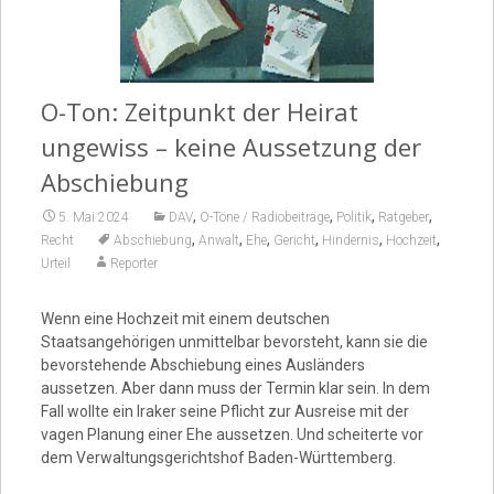
Video
O-Ton: Zeitpunkt der Heirat
ungewiss – keine Aussetzung der
Abschiebung
,
,
,
,
5. Mai 2024
DAV
O-Töne / Radiobeiträge
Politik
Ratgeber
,
,
,
,
,
,
Recht
Abschiebung
Anwalt
Ehe
Gericht
Hindernis
Hochzeit
Urteil
Reporter
Wenn eine Hochzeit mit einem deutschen
Staatsangehörigen unmittelbar bevorsteht, kann sie die
bevorstehende Abschiebung eines Ausländers
aussetzen. Aber dann muss der Termin klar sein. In dem
Fall wollte ein Iraker seine Pflicht zur Ausreise mit der
vagen Planung einer Ehe aussetzen. Und scheiterte vor
dem Verwaltungsgerichtshof Baden-Württemberg.