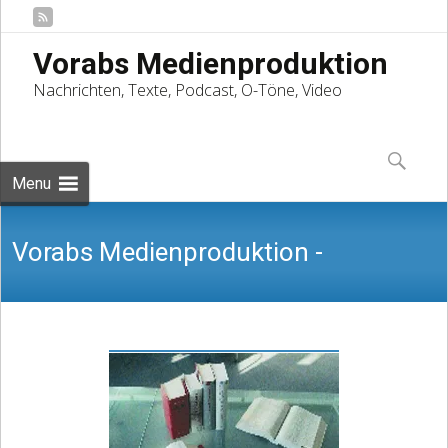
Vorabs Medienproduktion
Nachrichten, Texte, Podcast, O-Töne, Video
Skip
to
Suchen
content
nach:
Menu
Vorabs Medienproduktion -
Nachrichten, Texte, Podcast, O-Töne,