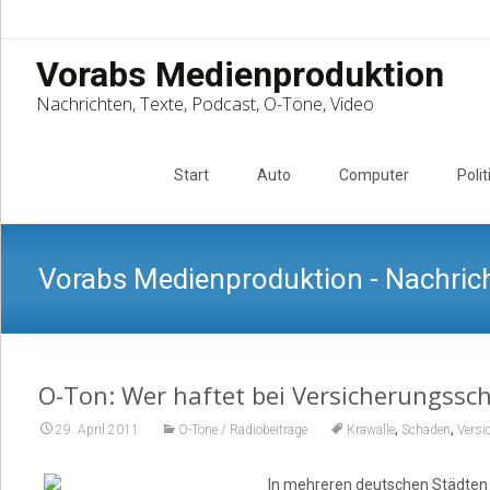
Vorabs Medienproduktion
Nachrichten, Texte, Podcast, O-Töne, Video
Skip
to
Start
Auto
Computer
Polit
content
Vorabs Medienproduktion - Nachrich
O-Ton: Wer haftet bei Versicherungssc
,
,
29. April 2011
O-Töne / Radiobeiträge
Krawalle
Schaden
Versi
In mehreren deutschen Städten w