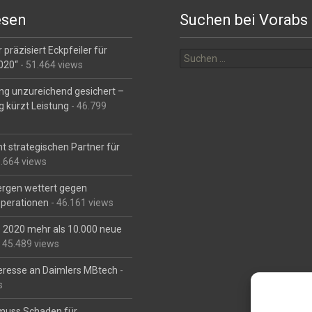
esen
Suchen bei Vorabs
Suchen
 präzisiert Eckpfeiler für
nach:
2020“
- 51.464 views
ng unzureichend gesichert –
g kürzt Leistung
- 46.799
t strategischen Partner für
6.664 views
Bergen wettert gegen
perationen
- 46.161 views
is 2020 mehr als 10.000 neue
 45.489 views
eresse an Daimlers MBtech
-
s
muss Schaden für