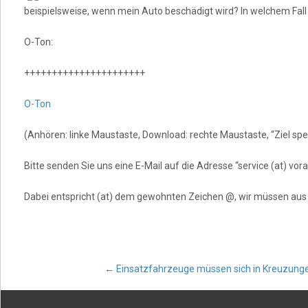
beispielsweise, wenn mein Auto beschädigt wird? In welchem Fal
O-Ton:
++++++++++++++++++++++
O-Ton
(Anhören: linke Maustaste, Download: rechte Maustaste, “Ziel spei
Bitte senden Sie uns eine E-Mail auf die Adresse “service (at) v
Dabei entspricht (at) dem gewohnten Zeichen @, wir müssen au
Post
←
Einsatzfahrzeuge müssen sich in Kreuzunge