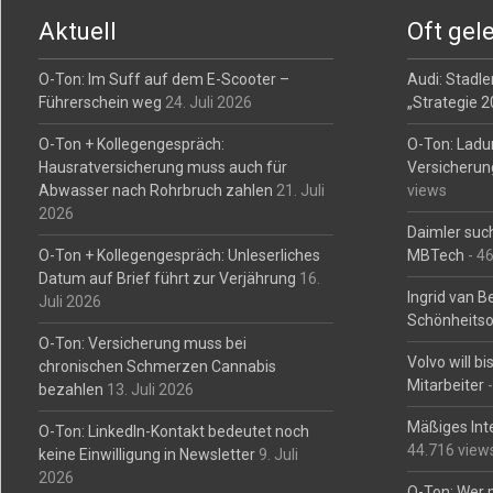
navigation
Aktuell
Oft gel
O-Ton: Im Suff auf dem E-Scooter –
Audi: Stadler
Führerschein weg
24. Juli 2026
„Strategie 
O-Ton + Kollegengespräch:
O-Ton: Ladu
Hausratversicherung muss auch für
Versicherun
Abwasser nach Rohrbruch zahlen
21. Juli
views
2026
Daimler such
O-Ton + Kollegengespräch: Unleserliches
MBTech
- 4
Datum auf Brief führt zur Verjährung
16.
Ingrid van 
Juli 2026
Schönheitso
O-Ton: Versicherung muss bei
Volvo will b
chronischen Schmerzen Cannabis
Mitarbeiter
-
bezahlen
13. Juli 2026
Mäßiges Int
O-Ton: LinkedIn-Kontakt bedeutet noch
44.716 view
keine Einwilligung in Newsletter
9. Juli
2026
O-Ton: Wer 