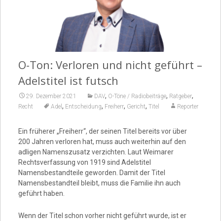
Video
O-Ton: Verloren und nicht geführt –
Adelstitel ist futsch
,
,
,
29. Dezember 2021
DAV
O-Töne / Radiobeiträge
Ratgeber
,
,
,
,
Recht
Adel
Entscheidung
Freiherr
Gericht
Titel
Reporter
Ein früherer „Freiherr“, der seinen Titel bereits vor über
200 Jahren verloren hat, muss auch weiterhin auf den
adligen Namenszusatz verzichten. Laut Weimarer
Rechtsverfassung von 1919 sind Adelstitel
Namensbestandteile geworden. Damit der Titel
Namensbestandteil bleibt, muss die Familie ihn auch
geführt haben.
Wenn der Titel schon vorher nicht geführt wurde, ist er