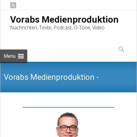
Vorabs Medienproduktion
Nachrichten, Texte, Podcast, O-Töne, Video
Skip
to
Suchen
content
nach:
Menu
Vorabs Medienproduktion -
Nachrichten, Texte, Podcast, O-Töne,