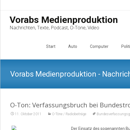
Vorabs Medienproduktion
Nachrichten, Texte, Podcast, O-Töne, Video
Skip
to
Start
Auto
Computer
Polit
content
Vorabs Medienproduktion - Nachrich
O-Ton: Verfassungsbruch bei Bundestr
11. Oktober 2011
O-Töne / Radiobeiträge
Bundesverfassungsge
Der Einsatz des sogenannten Bu