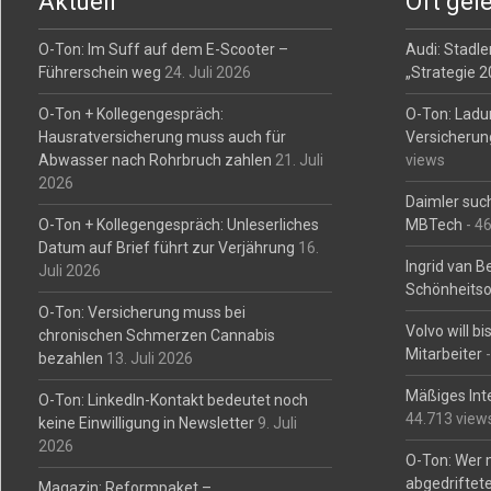
Aktuell
Oft gel
O-Ton: Im Suff auf dem E-Scooter –
Audi: Stadler
Führerschein weg
24. Juli 2026
„Strategie 
O-Ton + Kollegengespräch:
O-Ton: Ladu
Hausratversicherung muss auch für
Versicherun
Abwasser nach Rohrbruch zahlen
21. Juli
views
2026
Daimler such
O-Ton + Kollegengespräch: Unleserliches
MBTech
- 4
Datum auf Brief führt zur Verjährung
16.
Ingrid van 
Juli 2026
Schönheitso
O-Ton: Versicherung muss bei
Volvo will b
chronischen Schmerzen Cannabis
Mitarbeiter
-
bezahlen
13. Juli 2026
Mäßiges Int
O-Ton: LinkedIn-Kontakt bedeutet noch
44.713 view
keine Einwilligung in Newsletter
9. Juli
2026
O-Ton: Wer 
abgedriftete
Magazin: Reformpaket –