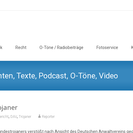
ik
Recht
O-Töne / Radiobeiträge
Fotoservice
ten, Texte, Podcast, O-Töne, Video
ojaner
,
,
richt
DAV
Trojaner
Reporter
ndestrojaners verstößt nach Ansicht des Deutschen Anwaltvereins ge