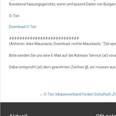
Bundesverfassungsgerichts, wenn umfassend Daten von Bürgern 
O-Ton:
Download O-Ton
###########################
(Anhören: linke Maustaste, Download: rechte Maustaste, “Ziel spei
Bitte senden Sie uns eine E-Mail auf die Adresse “service (at) v
Dabei entspricht (at) dem gewohnten Zeichen @, wir müssen au
Post
←
O-Ton: Inkassoverband fordert Schulfach „
navigation