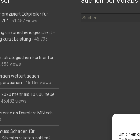
esen
Suchen bei Vorabs
Suchen
 präzisiert Eckpfeiler für
nach:
2020“
- 51.457 views
ng unzureichend gesichert –
g kürzt Leistung
- 46.795
t strategischen Partner für
6.658 views
Bergen wettert gegen
perationen
- 46.156 views
is 2020 mehr als 10.000 neue
 45.482 views
eresse an Daimlers MBtech
-
s
muss Schaden für
Um dir ein 
 Silvesterraketen zahlen?
-