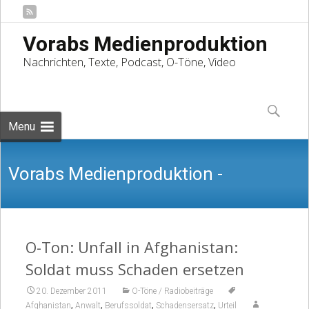
Vorabs Medienproduktion
Nachrichten, Texte, Podcast, O-Töne, Video
Skip
to
Suchen
content
nach:
Menu
Vorabs Medienproduktion -
Nachrichten, Texte, Podcast, O-Töne,
O-Ton: Unfall in Afghanistan:
Soldat muss Schaden ersetzen
20. Dezember 2011
O-Töne / Radiobeiträge
,
,
,
,
Afghanistan
Anwalt
Berufssoldat
Schadensersatz
Urteil