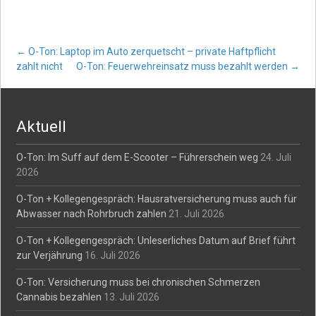
Post
←
O-Ton: Laptop im Auto zerquetscht – private Haftpflicht
zahlt nicht
O-Ton: Feuerwehreinsatz muss bezahlt werden
→
navigation
Aktuell
O-Ton: Im Suff auf dem E-Scooter – Führerschein weg
24. Juli
2026
O-Ton + Kollegengespräch: Hausratversicherung muss auch für
Abwasser nach Rohrbruch zahlen
21. Juli 2026
O-Ton + Kollegengespräch: Unleserliches Datum auf Brief führt
zur Verjährung
16. Juli 2026
O-Ton: Versicherung muss bei chronischen Schmerzen
Cannabis bezahlen
13. Juli 2026