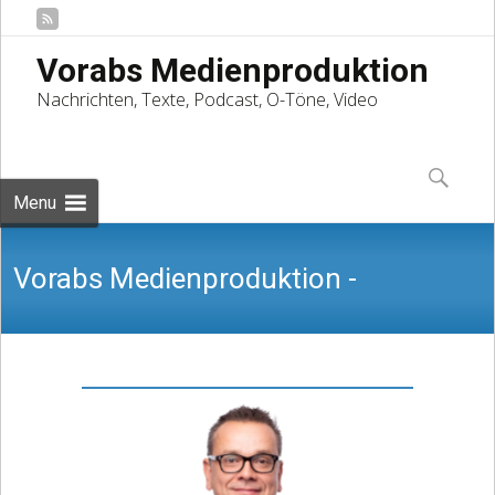
Vorabs Medienproduktion
Nachrichten, Texte, Podcast, O-Töne, Video
Skip
to
Suchen
content
nach:
Menu
Vorabs Medienproduktion -
Nachrichten, Texte, Podcast, O-Töne,