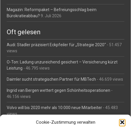
Magazin: Reformpaket – Befreiungsschlag beim
Bürokratieabbau?
9. Juli 2026
Oft gelesen
Audi: Stadler präzisiert Eckpfeiler für „Strategie 2020“
- 51.457
views
O-Ton: Ladung unzureichend gesichert – Versicherung kürzt
Leistung
- 46.795 views
Daimler sucht strategischen Partner für MBTech
- 46.659 views
Ingrid van Bergen wettert gegen Schönheitsoperationen
-
46.156 views
Volvo will bis 2020 mehr als 10.000 neue Mitarbeiter
- 45.483
views
Cookie-Zustimmung verwalten
Mäßiges Interesse an Daimlers MBtech
- 44.713 views