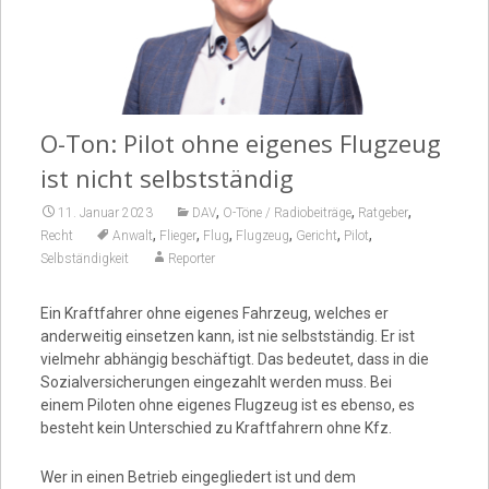
Video
O-Ton: Pilot ohne eigenes Flugzeug
ist nicht selbstständig
,
,
,
11. Januar 2023
DAV
O-Töne / Radiobeiträge
Ratgeber
,
,
,
,
,
,
Recht
Anwalt
Flieger
Flug
Flugzeug
Gericht
Pilot
Selbständigkeit
Reporter
Ein Kraftfahrer ohne eigenes Fahrzeug, welches er
anderweitig einsetzen kann, ist nie selbstständig. Er ist
vielmehr abhängig beschäftigt. Das bedeutet, dass in die
Sozialversicherungen eingezahlt werden muss. Bei
einem Piloten ohne eigenes Flugzeug ist es ebenso, es
besteht kein Unterschied zu Kraftfahrern ohne Kfz.
Wer in einen Betrieb eingegliedert ist und dem