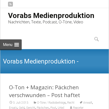
Vorabs Medienproduktion
Nachrichten, Texte, Podcast, O-Töne, Video
Skip
to
Suchen
content
nach:
Menu
Vorabs Medienproduktion -
Nachrichten, Texte, Podcast, O-Töne,
O-Ton + Magazin: Päckchen
verschwunden – Post haftet
,
,
3. Juli 2013
O-Töne / Radiobeiträge
Recht
Anwalt
,
,
,
,
,
Ersatz
Geld
Gericht
Päckchen
Post
Urteil
Reporter