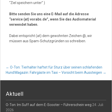
“Ziel speichern unter” )
Bitte senden Sie uns eine E-Mail auf die Adresse
“service (at) vorabs.de”, wenn Sie das Audiomaterial
verwendet haben.
Dabei entspricht (at) dem gewohnten Zeichen @, wir
müssen aus Spam-Schutzgründen so schreiben.
Post
←
O-Ton: Tierhalter haftet für Sturz über seinen schlafenden
Hund
Magazin: Fahrgäste im Taxi – Vorsicht beim Aussteigen
→
navigation
Aktuell
O-Ton: Im Suff auf dem E-Scooter – Führerschein weg
24. Juli
2026