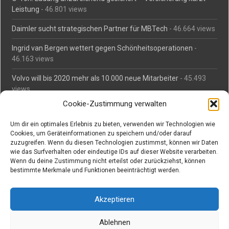
Leistung
- 46.801 views
Daimler sucht strategischen Partner für MBTech
- 46.664 views
Ingrid van Bergen wettert gegen Schönheitsoperationen
-
46.163 views
Volvo will bis 2020 mehr als 10.000 neue Mitarbeiter
- 45.493
views
Cookie-Zustimmung verwalten
Mäßiges Interesse an Daimlers MBtech
- 44.716 views
Um dir ein optimales Erlebnis zu bieten, verwenden wir Technologien wie
O-Ton: Wer muss Schaden für abgedriftete Silvesterraketen
Cookies, um Geräteinformationen zu speichern und/oder darauf
zahlen?
- 42.379 views
zuzugreifen. Wenn du diesen Technologien zustimmst, können wir Daten
wie das Surfverhalten oder eindeutige IDs auf dieser Website verarbeiten.
Kollegengespräch: Urteile zum Grillen
- 42.066 views
Wenn du deine Zustimmung nicht erteilst oder zurückziehst, können
bestimmte Merkmale und Funktionen beeinträchtigt werden.
Suchen bei Vorabs
Akzeptieren
Suchen
nach:
Ablehnen