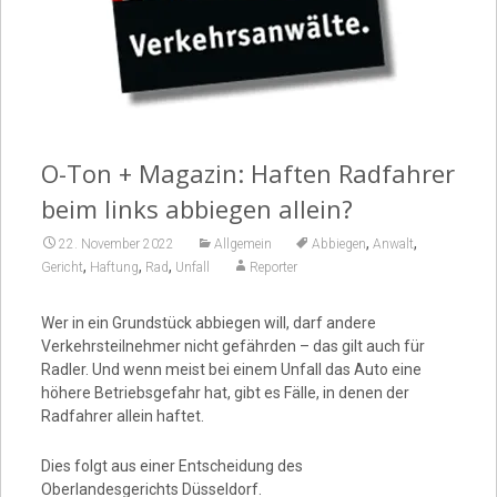
Video
O-Ton + Magazin: Haften Radfahrer
beim links abbiegen allein?
,
,
22. November 2022
Allgemein
Abbiegen
Anwalt
,
,
,
Gericht
Haftung
Rad
Unfall
Reporter
Wer in ein Grundstück abbiegen will, darf andere
Verkehrsteilnehmer nicht gefährden – das gilt auch für
Radler. Und wenn meist bei einem Unfall das Auto eine
höhere Betriebsgefahr hat, gibt es Fälle, in denen der
Radfahrer allein haftet.
Dies folgt aus einer Entscheidung des
Oberlandesgerichts Düsseldorf.