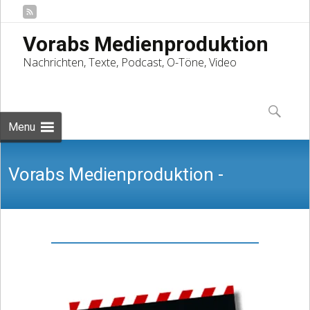
Vorabs Medienproduktion
Nachrichten, Texte, Podcast, O-Töne, Video
Skip
to
Suchen
content
nach:
Menu
Vorabs Medienproduktion -
Nachrichten, Texte, Podcast, O-Töne,