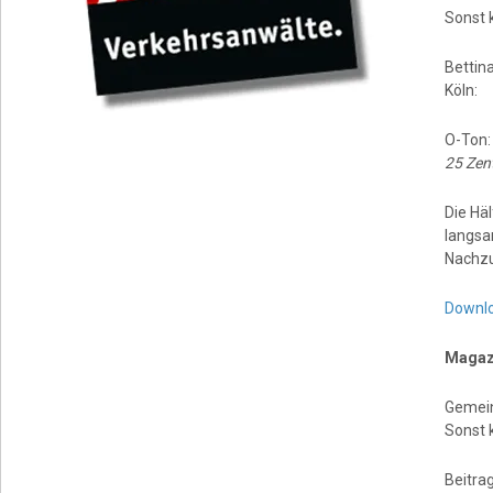
Sonst 
Bettin
Köln:
O-Ton
25 Zen
Die Hä
langsa
Nachzul
Downl
Magazi
Gemein
Sonst 
Beitrag