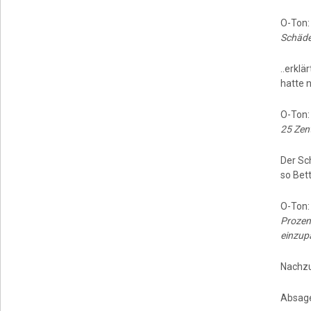
O-Ton
Schäde
..erkl
hatte n
O-Ton
25 Zen
Der Sc
so Bet
O-Ton
Prozent
einzup
Nachzul
Absag