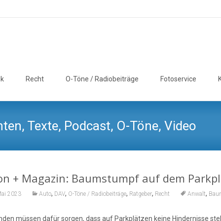
ik
Recht
O-Töne / Radiobeiträge
Fotoservice
ten, Texte, Podcast, O-Töne, Video
on + Magazin: Baumstumpf auf dem Parkpla
,
,
,
,
,
Mai 2023
Auto
DAV
O-Töne / Radiobeiträge
Ratgeber
Recht
Anwalt
Bau
den müssen dafür sorgen, dass auf Parkplätzen keine Hindernisse ste