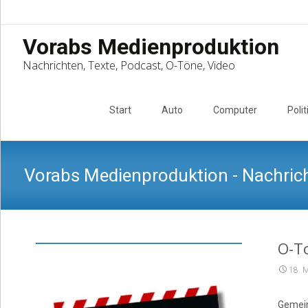
Vorabs Medienproduktion
Nachrichten, Texte, Podcast, O-Töne, Video
Skip
to
Start
Auto
Computer
Polit
content
Vorabs Medienproduktion - Nachrich
O-T
18. 
Gemein