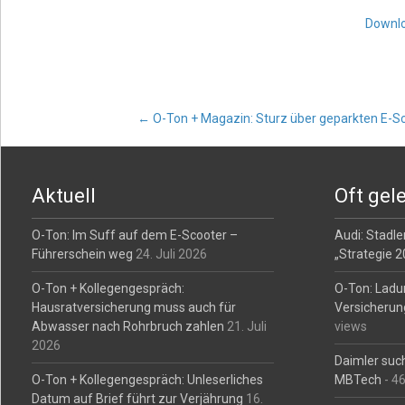
Downl
Post
←
O-Ton + Magazin: Sturz über geparkten E-Sc
navigation
Aktuell
Oft gel
O-Ton: Im Suff auf dem E-Scooter –
Audi: Stadler
Führerschein weg
24. Juli 2026
„Strategie 
O-Ton + Kollegengespräch:
O-Ton: Ladu
Hausratversicherung muss auch für
Versicherun
Abwasser nach Rohrbruch zahlen
21. Juli
views
2026
Daimler such
O-Ton + Kollegengespräch: Unleserliches
MBTech
- 4
Datum auf Brief führt zur Verjährung
16.