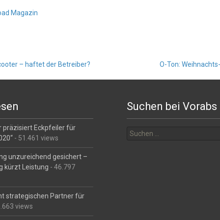
oad Magazin
ooter – haftet der Betreiber?
O-Ton: Weihnachts-
esen
Suchen bei Vorabs
Suchen
 präzisiert Eckpfeiler für
nach:
2020“
- 51.461 views
ng unzureichend gesichert –
g kürzt Leistung
- 46.797
t strategischen Partner für
6.663 views