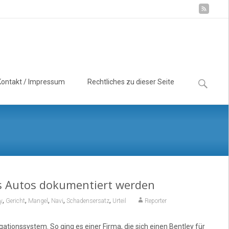
Suchen
Kontakt / Impressum
Rechtliches zu dieser Seite
nach:
s Autos dokumentiert werden
,
,
,
,
,
y
Gericht
Mangel
Navi
Schadensersatz
Urteil
Reporter
tionssystem. So ging es einer Firma, die sich einen Bentley für