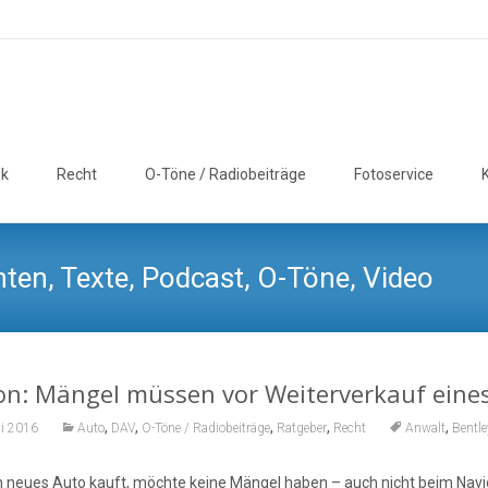
ik
Recht
O-Töne / Radiobeiträge
Fotoservice
ten, Texte, Podcast, O-Töne, Video
on: Mängel müssen vor Weiterverkauf eine
,
,
,
,
,
li 2016
Auto
DAV
O-Töne / Radiobeiträge
Ratgeber
Recht
Anwalt
Bentle
n neues Auto kauft, möchte keine Mängel haben – auch nicht beim Naviga