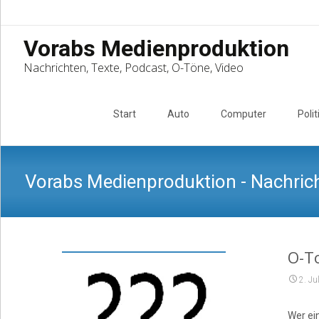
Vorabs Medienproduktion
Nachrichten, Texte, Podcast, O-Töne, Video
Skip
to
Start
Auto
Computer
Polit
content
Vorabs Medienproduktion - Nachrich
O-T
2. Ju
Wer ei