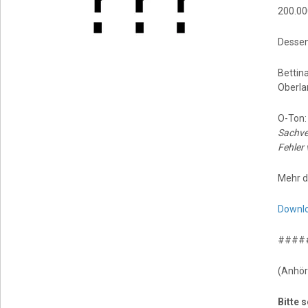
200.00
Dessen
Bettin
Oberla
O-Ton
Sachve
Fehler 
Mehr d
Downl
####
(Anhör
Bitte 