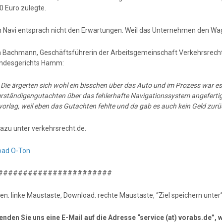
0 Euro zulegte.
 Navi entsprach nicht den Erwartungen. Weil das Unternehmen den Wag
a Bachmann, Geschäftsführerin der Arbeitsgemeinschaft Verkehrsrecht
ndesgerichts Hamm:
:
Die ärgerten sich wohl ein bisschen über das Auto und im Prozess war e
rständigengutachten über das fehlerhafte Navigationssystem angefertigt
vorlag, weil eben das Gutachten fehlte und da gab es auch kein Geld zurü
azu unter verkehrsrecht.de.
oad O-Ton
#######################
en: linke Maustaste, Download: rechte Maustaste, “Ziel speichern unter”
senden Sie uns eine E-Mail auf die Adresse “service (at) vorabs.de”