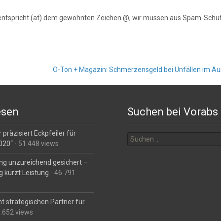
entspricht (at) dem gewohnten Zeichen @, wir müssen aus Spam-Schut
O-Ton + Magazin: Schmerzensgeld bei Unfällen im Aus
esen
Suchen bei Vorabs
Suchen
 präzisiert Eckpfeiler für
nach:
2020“
- 51.448 views
ng unzureichend gesichert –
g kürzt Leistung
- 46.791
t strategischen Partner für
6.652 views