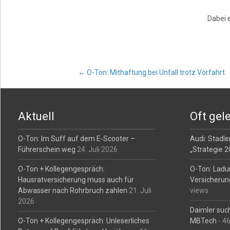
Dabei 
Post
←
O-Ton: Mithaftung bei Unfall trotz Vorfahrt
navigation
Aktuell
Oft gel
O-Ton: Im Suff auf dem E-Scooter –
Audi: Stadler
Führerschein weg
24. Juli 2026
„Strategie 
O-Ton + Kollegengespräch:
O-Ton: Ladu
Hausratversicherung muss auch für
Versicherun
Abwasser nach Rohrbruch zahlen
21. Juli
views
2026
Daimler such
O-Ton + Kollegengespräch: Unleserliches
MBTech
- 4