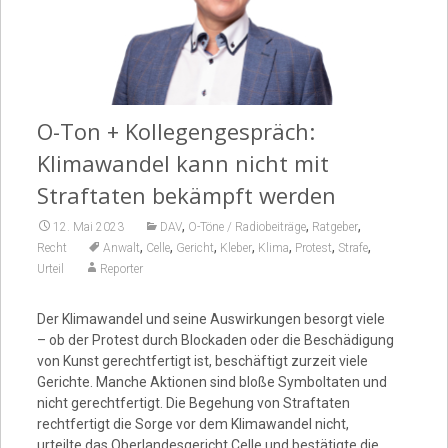
Video
O-Ton + Kollegengespräch:
Klimawandel kann nicht mit
Straftaten bekämpft werden
,
,
,
12. Mai 2023
DAV
O-Töne / Radiobeiträge
Ratgeber
,
,
,
,
,
,
,
Recht
Anwalt
Celle
Gericht
Kleber
Klima
Protest
Strafe
Urteil
Reporter
Der Klimawandel und seine Auswirkungen besorgt viele
– ob der Protest durch Blockaden oder die Beschädigung
von Kunst gerechtfertigt ist, beschäftigt zurzeit viele
Gerichte. Manche Aktionen sind bloße Symboltaten und
nicht gerechtfertigt. Die Begehung von Straftaten
rechtfertigt die Sorge vor dem Klimawandel nicht,
urteilte das Oberlandesgericht Celle und bestätigte die