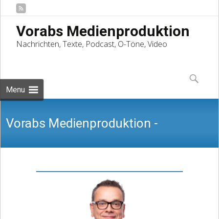
Vorabs Medienproduktion
Nachrichten, Texte, Podcast, O-Töne, Video
Skip
to
Suchen
content
nach:
Menu
Vorabs Medienproduktion -
Nachrichten, Texte, Podcast, O-Töne,