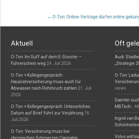
Post
←
O-Ton: Online-Verträge dürfen online gekün
navigation
Aktuell
Oft gel
O-Ton: Im Suff auf dem E-Scooter –
Audi: Stadler
Führerschein weg
24. Juli 2026
„Strategie 
O-Ton + Kollegengespräch:
O-Ton: Ladu
Hausratversicherung muss auch für
Versicherun
Abwasser nach Rohrbruch zahlen
21. Juli
views
2026
Daimler such
O-Ton + Kollegengespräch: Unleserliches
MBTech
- 4
Datum auf Brief führt zur Verjährung
16.
Ingrid van 
Juli 2026
Schönheitso
O-Ton: Versicherung muss bei
Volvo will b
chronischen Schmerzen Cannabis