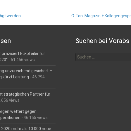
digt werden
O-Ton, Magazin + Kollegengesprä
esen
Suchen bei Vorabs
Suchen
 präzisiert Eckpfeiler für
nach:
2020“
- 51.456 views
ng unzureichend gesichert –
g kürzt Leistung
- 46.794
t strategischen Partner für
6.656 views
Bergen wettert gegen
perationen
- 46.155 views
is 2020 mehr als 10.000 neue