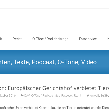
ik
Recht
O-Töne / Radiobeiträge
Fotoservice
ten, Texte, Podcast, O-Töne, Video
n: Europäischer Gerichtshof verbietet Tie
,
,
,
,
Oktober 2016
DAV
O-Töne / Radiobeiträge
Ratgeber
Recht
Anwalt
EuGH
ropäische Union verbietet Kosmetika, die an Tieren getestet wurde. Die