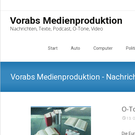
Vorabs Medienproduktion
Nachrichten, Texte, Podcast, O-Töne, Video
Skip
to
Start
Auto
Computer
Polit
content
Vorabs Medienproduktion - Nachrich
O-To
13. 
Die Eu