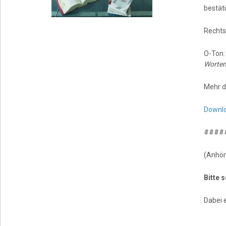
bestäti
Rechts
O-Ton
Worten
Mehr d
Downl
####
(Anhör
Bitte 
Dabei 