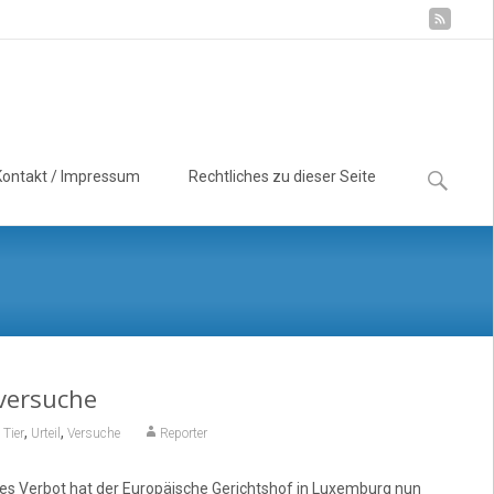
Suchen
Kontakt / Impressum
Rechtliches zu dieser Seite
nach:
rversuche
,
,
,
Tier
Urteil
Versuche
Reporter
ses Verbot hat der Europäische Gerichtshof in Luxemburg nun