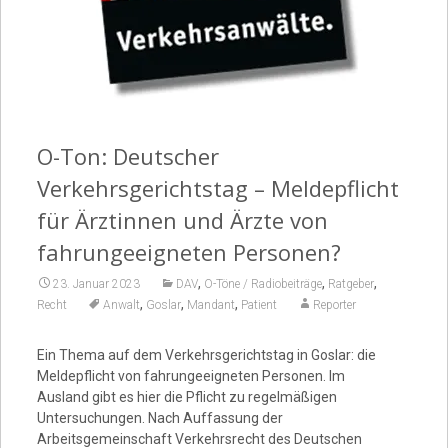
Video
O-Ton: Deutscher
Verkehrsgerichtstag – Meldepflicht
für Ärztinnen und Ärzte von
fahrungeeigneten Personen?
,
,
,
23. Januar 2023
DAV
O-Töne / Radiobeiträge
Ratgeber
,
,
,
Recht
Anwalt
Goslar
Mandant
Patient
Reporter
Ein Thema auf dem Verkehrsgerichtstag in Goslar: die
Meldepflicht von fahrungeeigneten Personen. Im
Ausland gibt es hier die Pflicht zu regelmäßigen
Untersuchungen. Nach Auffassung der
Arbeitsgemeinschaft Verkehrsrecht des Deutschen