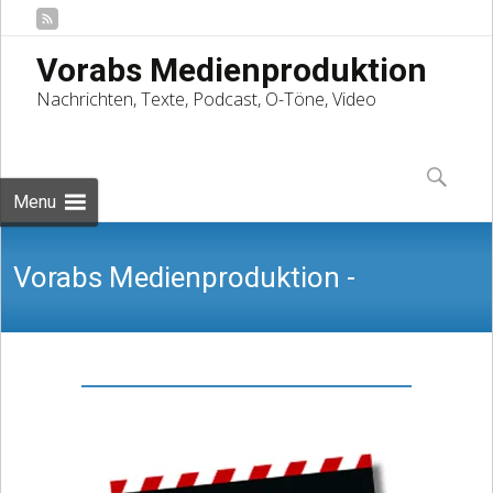
Vorabs Medienproduktion
Nachrichten, Texte, Podcast, O-Töne, Video
Skip
to
Suchen
content
nach:
Menu
Vorabs Medienproduktion -
Nachrichten, Texte, Podcast, O-Töne,