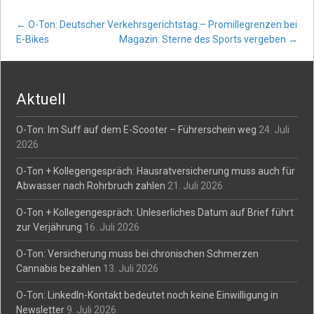
Post
←
O-Ton: Deutscher Verkehrsgerichtstag – Promillegrenzen bei
E-Bikes
Magazin: Sterne des Sports vergeben
→
navigation
Aktuell
O-Ton: Im Suff auf dem E-Scooter – Führerschein weg
24. Juli
2026
O-Ton + Kollegengespräch: Hausratversicherung muss auch für
Abwasser nach Rohrbruch zahlen
21. Juli 2026
O-Ton + Kollegengespräch: Unleserliches Datum auf Brief führt
zur Verjährung
16. Juli 2026
O-Ton: Versicherung muss bei chronischen Schmerzen
Cannabis bezahlen
13. Juli 2026
O-Ton: LinkedIn-Kontakt bedeutet noch keine Einwilligung in
Newsletter
9. Juli 2026