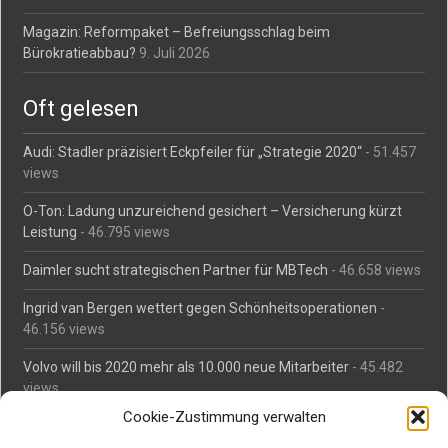
Magazin: Reformpaket – Befreiungsschlag beim
Bürokratieabbau?
9. Juli 2026
Oft gelesen
Audi: Stadler präzisiert Eckpfeiler für „Strategie 2020“
- 51.457
views
O-Ton: Ladung unzureichend gesichert – Versicherung kürzt
Leistung
- 46.795 views
Daimler sucht strategischen Partner für MBTech
- 46.658 views
Ingrid van Bergen wettert gegen Schönheitsoperationen
-
46.156 views
Volvo will bis 2020 mehr als 10.000 neue Mitarbeiter
- 45.482
views
Cookie-Zustimmung verwalten
Mäßiges Interesse an Daimlers MBtech
- 44.713 views