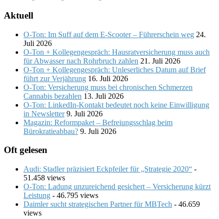
Aktuell
O-Ton: Im Suff auf dem E-Scooter – Führerschein weg
24.
Juli 2026
O-Ton + Kollegengespräch: Hausratversicherung muss auch
für Abwasser nach Rohrbruch zahlen
21. Juli 2026
O-Ton + Kollegengespräch: Unleserliches Datum auf Brief
führt zur Verjährung
16. Juli 2026
O-Ton: Versicherung muss bei chronischen Schmerzen
Cannabis bezahlen
13. Juli 2026
O-Ton: LinkedIn-Kontakt bedeutet noch keine Einwilligung
in Newsletter
9. Juli 2026
Magazin: Reformpaket – Befreiungsschlag beim
Bürokratieabbau?
9. Juli 2026
Oft gelesen
Audi: Stadler präzisiert Eckpfeiler für „Strategie 2020“
-
51.458 views
O-Ton: Ladung unzureichend gesichert – Versicherung kürzt
Leistung
- 46.795 views
Daimler sucht strategischen Partner für MBTech
- 46.659
views