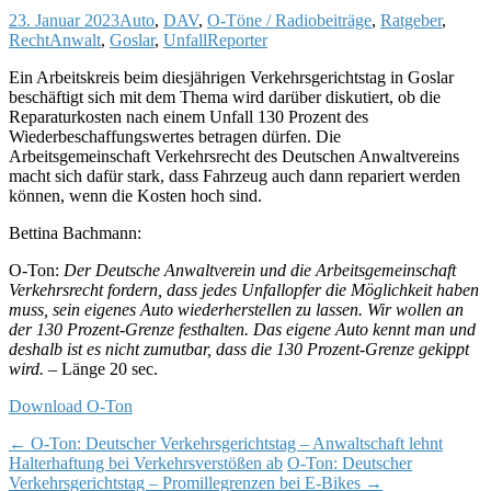
23. Januar 2023
Auto
,
DAV
,
O-Töne / Radiobeiträge
,
Ratgeber
,
Recht
Anwalt
,
Goslar
,
Unfall
Reporter
Ein Arbeitskreis beim diesjährigen Verkehrsgerichtstag in Goslar
beschäftigt sich mit dem Thema wird darüber diskutiert, ob die
Reparaturkosten nach einem Unfall 130 Prozent des
Wiederbeschaffungswertes betragen dürfen. Die
Arbeitsgemeinschaft Verkehrsrecht des Deutschen Anwaltvereins
macht sich dafür stark, dass Fahrzeug auch dann repariert werden
können, wenn die Kosten hoch sind.
Bettina Bachmann:
O-Ton:
Der Deutsche Anwaltverein und die Arbeitsgemeinschaft
Verkehrsrecht fordern, dass jedes Unfallopfer die Möglichkeit haben
muss, sein eigenes Auto wiederherstellen zu lassen. Wir wollen an
der 130 Prozent-Grenze festhalten. Das eigene Auto kennt man und
deshalb ist es nicht zumutbar, dass die 130 Prozent-Grenze gekippt
wird.
– Länge 20 sec.
Download O-Ton
Post
←
O-Ton: Deutscher Verkehrsgerichtstag – Anwaltschaft lehnt
Halterhaftung bei Verkehrsverstößen ab
O-Ton: Deutscher
navigation
Verkehrsgerichtstag – Promillegrenzen bei E-Bikes
→