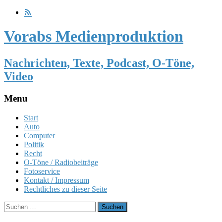
Vorabs Medienproduktion
Nachrichten, Texte, Podcast, O-Töne,
Video
Menu
Skip
Start
to
Auto
content
Computer
Politik
Recht
O-Töne / Radiobeiträge
Fotoservice
Kontakt / Impressum
Rechtliches zu dieser Seite
Suchen
nach: