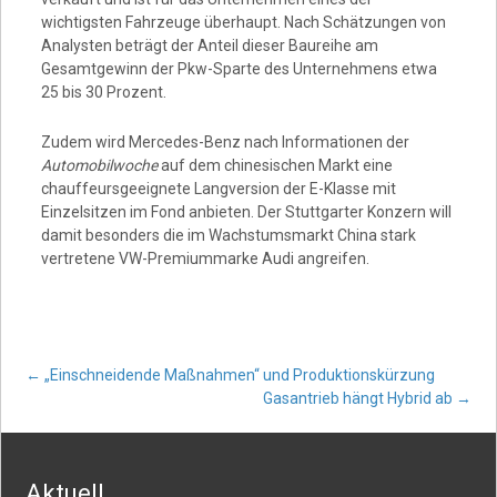
wichtigsten Fahrzeuge überhaupt. Nach Schätzungen von
Analysten beträgt der Anteil dieser Baureihe am
Gesamtgewinn der Pkw-Sparte des Unternehmens etwa
25 bis 30 Prozent.
Zudem wird Mercedes-Benz nach Informationen der
Automobilwoche
auf dem chinesischen Markt eine
chauffeursgeeignete Langversion der E-Klasse mit
Einzelsitzen im Fond anbieten. Der Stuttgarter Konzern will
damit besonders die im Wachstumsmarkt China stark
vertretene VW-Premiummarke Audi angreifen.
Post
←
„Einschneidende Maßnahmen“ und Produktionskürzung
Gasantrieb hängt Hybrid ab
→
navigation
Aktuell