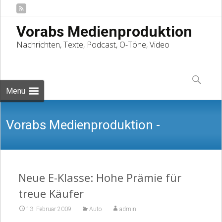
Vorabs Medienproduktion
Nachrichten, Texte, Podcast, O-Töne, Video
Skip
to
Suchen
content
nach:
Menu
Vorabs Medienproduktion -
Nachrichten, Texte, Podcast, O-Töne,
Neue E-Klasse: Hohe Prämie für
treue Käufer
13. Februar 2009
Auto
admin