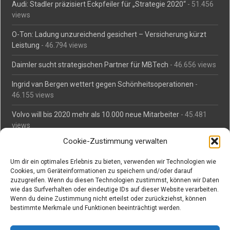
Audi: Stadler präzisiert Eckpfeiler für „Strategie 2020“
- 51.456
views
O-Ton: Ladung unzureichend gesichert – Versicherung kürzt
Leistung
- 46.794 views
Daimler sucht strategischen Partner für MBTech
- 46.656 views
Ingrid van Bergen wettert gegen Schönheitsoperationen
-
46.155 views
Volvo will bis 2020 mehr als 10.000 neue Mitarbeiter
- 45.481
views
Cookie-Zustimmung verwalten
Mäßiges Interesse an Daimlers MBtech
- 44.711 views
Um dir ein optimales Erlebnis zu bieten, verwenden wir Technologien wie
O-Ton: Wer muss Schaden für abgedriftete Silvesterraketen
Cookies, um Geräteinformationen zu speichern und/oder darauf
zahlen?
- 42.365 views
zuzugreifen. Wenn du diesen Technologien zustimmst, können wir Daten
wie das Surfverhalten oder eindeutige IDs auf dieser Website verarbeiten.
Kollegengespräch: Urteile zum Grillen
- 42.058 views
Wenn du deine Zustimmung nicht erteilst oder zurückziehst, können
bestimmte Merkmale und Funktionen beeinträchtigt werden.
Suchen bei Vorabs