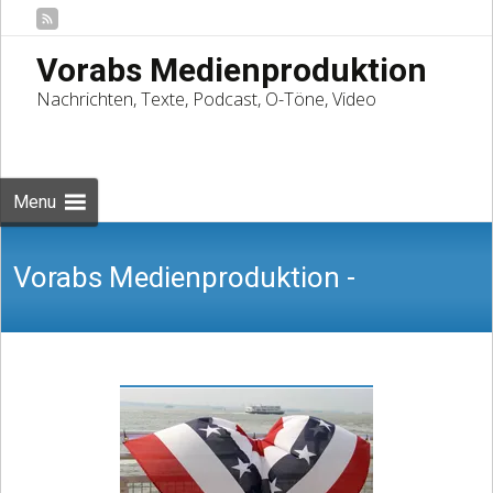
Vorabs Medienproduktion
Nachrichten, Texte, Podcast, O-Töne, Video
Skip
to
Suchen
content
nach:
Menu
Vorabs Medienproduktion -
Nachrichten, Texte, Podcast, O-Töne,