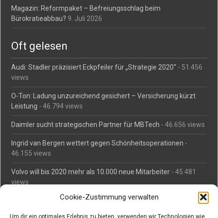
Magazin: Reformpaket – Befreiungsschlag beim
Bürokratieabbau?
9. Juli 2026
Oft gelesen
Audi: Stadler präzisiert Eckpfeiler für „Strategie 2020“
- 51.456
views
O-Ton: Ladung unzureichend gesichert – Versicherung kürzt
Leistung
- 46.794 views
Daimler sucht strategischen Partner für MBTech
- 46.656 views
Ingrid van Bergen wettert gegen Schönheitsoperationen
-
46.155 views
Volvo will bis 2020 mehr als 10.000 neue Mitarbeiter
- 45.481
views
Cookie-Zustimmung verwalten
Mäßiges Interesse an Daimlers MBtech
- 44.711 views
Um dir ein optimales Erlebnis zu bieten, verwenden wir Technologien wie