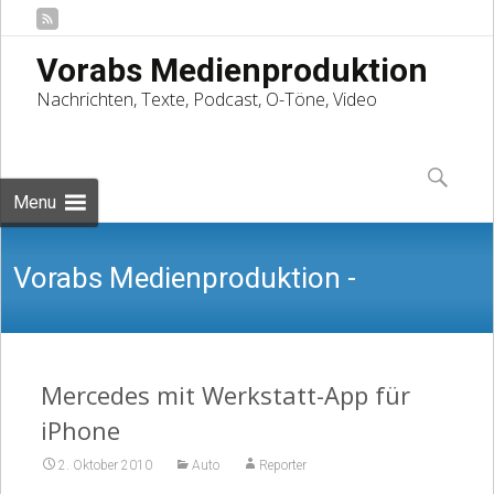
Vorabs Medienproduktion
Nachrichten, Texte, Podcast, O-Töne, Video
Skip
to
Suchen
content
nach:
Menu
Vorabs Medienproduktion -
Nachrichten, Texte, Podcast, O-Töne,
Mercedes mit Werkstatt-App für
iPhone
2. Oktober 2010
Auto
Reporter