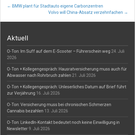
Post
←
BMW plant für Stadtauto eigene Carbonzentren
Volvo will China-Absatz verzehnfachen
→
navigation
Aktuell
O-Ton: Im Suff auf dem E-Scooter – Führerschein weg
24. Juli
2026
O-Ton + Kollegengespräch: Hausratversicherung muss auch für
Abwasser nach Rohrbruch zahlen
21. Juli 2026
O-Ton + Kollegengespräch: Unleserliches Datum auf Brief führt
zur Verjährung
16. Juli 2026
O-Ton: Versicherung muss bei chronischen Schmerzen
Cannabis bezahlen
13. Juli 2026
O-Ton: LinkedIn-Kontakt bedeutet noch keine Einwilligung in
Newsletter
9. Juli 2026