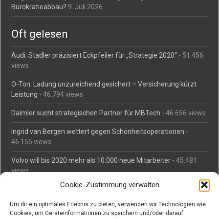
Bürokratieabbau?
9. Juli 2026
Oft gelesen
Audi: Stadler präzisiert Eckpfeiler für „Strategie 2020“
- 51.456
views
O-Ton: Ladung unzureichend gesichert – Versicherung kürzt
Leistung
- 46.794 views
Daimler sucht strategischen Partner für MBTech
- 46.656 views
Ingrid van Bergen wettert gegen Schönheitsoperationen
-
46.155 views
Volvo will bis 2020 mehr als 10.000 neue Mitarbeiter
- 45.481
views
Cookie-Zustimmung verwalten
Mäßiges Interesse an Daimlers MBtech
- 44.711 views
Um dir ein optimales Erlebnis zu bieten, verwenden wir Technologien wie
O-Ton: Wer muss Schaden für abgedriftete Silvesterraketen
Cookies, um Geräteinformationen zu speichern und/oder darauf
zahlen?
- 42.365 views