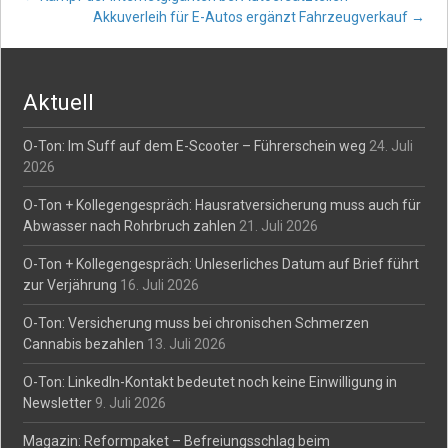
Post
Akkuverleih für E-Autos ergänzt Fahrzeugverkauf
→
navigation
Aktuell
O-Ton: Im Suff auf dem E-Scooter – Führerschein weg
24. Juli
2026
O-Ton + Kollegengespräch: Hausratversicherung muss auch für
Abwasser nach Rohrbruch zahlen
21. Juli 2026
O-Ton + Kollegengespräch: Unleserliches Datum auf Brief führt
zur Verjährung
16. Juli 2026
O-Ton: Versicherung muss bei chronischen Schmerzen
Cannabis bezahlen
13. Juli 2026
O-Ton: LinkedIn-Kontakt bedeutet noch keine Einwilligung in
Newsletter
9. Juli 2026
Magazin: Reformpaket – Befreiungsschlag beim