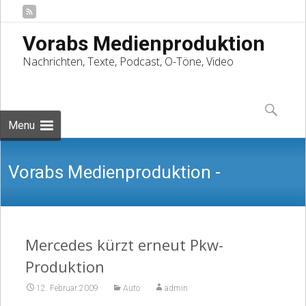
Vorabs Medienproduktion
Nachrichten, Texte, Podcast, O-Töne, Video
Skip
to
Suchen
content
nach:
Menu
Vorabs Medienproduktion -
Nachrichten, Texte, Podcast, O-Töne,
Mercedes kürzt erneut Pkw-
Produktion
12. Februar 2009
Auto
admin