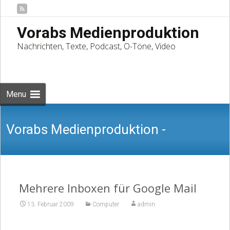
Vorabs Medienproduktion
Nachrichten, Texte, Podcast, O-Töne, Video
Skip
to
Suchen
content
nach:
Menu
Vorabs Medienproduktion -
Nachrichten, Texte, Podcast, O-Töne,
Mehrere Inboxen für Google Mail
13. Februar 2009
Computer
admin