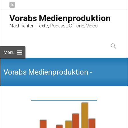
Vorabs Medienproduktion
Nachrichten, Texte, Podcast, O-Töne, Video
Skip
to
Suchen
content
nach:
Menu
Vorabs Medienproduktion -
Nachrichten, Texte, Podcast, O-Töne,