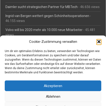
Daimler sucht strategischen Partner für MBTech
- 46.656 views
Ingrid van Bergen wettert gegen Schönheitsoperationen
-
46.155 views
Volvo will bis 2020 mehr als 10.000 neue Mitarbeiter
- 45.481
views
Cookie-Zustimmung verwalten
Mäßiges Interesse an Daimlers MBtech
- 44.711 views
Um dir ein optimales Erlebnis zu bieten, verwenden wir Technologien wie
O-Ton: Wer muss Schaden für abgedriftete Silvesterraketen
Cookies, um Geräteinformationen zu speichern und/oder darauf
zahlen?
- 42.365 views
zuzugreifen. Wenn du diesen Technologien zustimmst, können wir Daten
wie das Surfverhalten oder eindeutige IDs auf dieser Website verarbeiten.
Kollegengespräch: Urteile zum Grillen
- 42.058 views
Wenn du deine Zustimmung nicht erteilst oder zurückziehst, können
bestimmte Merkmale und Funktionen beeinträchtigt werden.
Suchen bei Vorabs
Akzeptieren
Suchen
nach:
Ablehnen