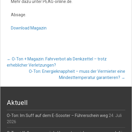
Mehr dazu unter PEAG-online.de.
Absage.
Download Magazin
Post
←
O-Ton + Magazin: Fahrverbot als Denkzettel – trotz
erheblicher Verletzungen?
O-Ton: Energieknappheit – muss der Vermieter eine
navigation
Mindesttemperatur garantieren?
→
Aktuell
O-Ton: Im Suff auf dem E-Scooter – Führerschein weg
24. Juli
2026