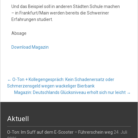
Und das Beispiel soll in anderen Städten Schule machen
– in Frankfurt/Main werden bereits die Schweriner
Erfahrungen studiert.
Absage
Download Magazin
Post
←
O-Ton + Kollegengespräch: Kein Schadenersatz oder
Schmerzensgeld wegen wackeliger Bierbank
Magazin: Deutschlands Glücksniveau erholt sich nur leicht
→
navigation
Aktuell
O-Ton: Im Suff auf dem E-Scooter – Führerschein weg
24. Juli