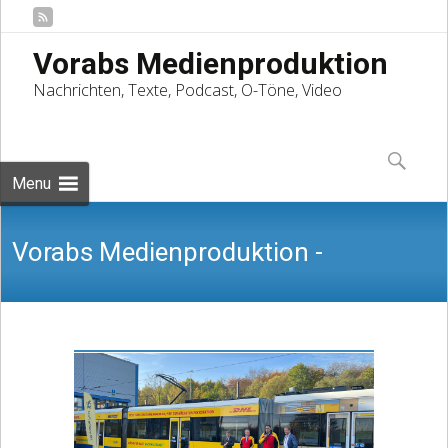
Vorabs Medienproduktion
Nachrichten, Texte, Podcast, O-Töne, Video
Skip
to
Suchen
content
nach:
Menu
Vorabs Medienproduktion -
Nachrichten, Texte, Podcast, O-Töne,