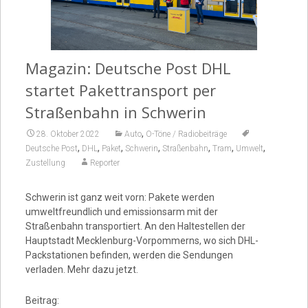
Video
Magazin: Deutsche Post DHL
startet Pakettransport per
Straßenbahn in Schwerin
,
28. Oktober 2022
Auto
O-Töne / Radiobeiträge
,
,
,
,
,
,
,
Deutsche Post
DHL
Paket
Schwerin
Straßenbahn
Tram
Umwelt
Zustellung
Reporter
Schwerin ist ganz weit vorn: Pakete werden
umweltfreundlich und emissionsarm mit der
Straßenbahn transportiert. An den Haltestellen der
Hauptstadt Mecklenburg-Vorpommerns, wo sich DHL-
Packstationen befinden, werden die Sendungen
verladen. Mehr dazu jetzt.
Beitrag: