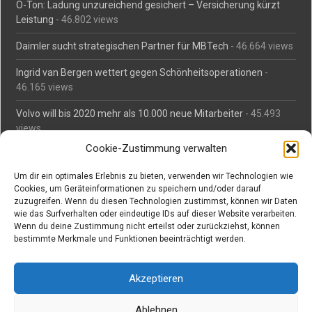
O-Ton: Ladung unzureichend gesichert – Versicherung kürzt
Leistung
- 46.802 views
Daimler sucht strategischen Partner für MBTech
- 46.664 views
Ingrid van Bergen wettert gegen Schönheitsoperationen
-
46.165 views
Volvo will bis 2020 mehr als 10.000 neue Mitarbeiter
- 45.493
views
Cookie-Zustimmung verwalten
Mäßiges Interesse an Daimlers MBtech
- 44.716 views
Um dir ein optimales Erlebnis zu bieten, verwenden wir Technologien wie
O-Ton: Wer muss Schaden für abgedriftete Silvesterraketen
Cookies, um Geräteinformationen zu speichern und/oder darauf
zahlen?
- 42.380 views
zuzugreifen. Wenn du diesen Technologien zustimmst, können wir Daten
wie das Surfverhalten oder eindeutige IDs auf dieser Website verarbeiten.
Kollegengespräch: Urteile zum Grillen
- 42.066 views
Wenn du deine Zustimmung nicht erteilst oder zurückziehst, können
bestimmte Merkmale und Funktionen beeinträchtigt werden.
Suchen bei Vorabs
Akzeptieren
Suchen
nach:
Ablehnen