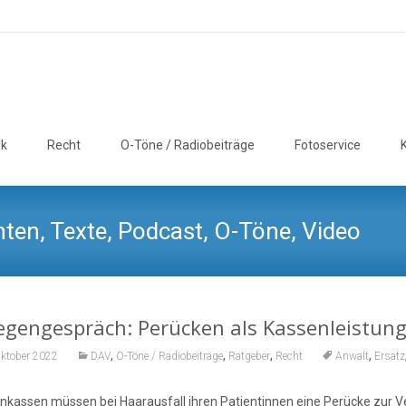
ik
Recht
O-Töne / Radiobeiträge
Fotoservice
ten, Texte, Podcast, O-Töne, Video
egengespräch: Perücken als Kassenleistung
,
,
,
,
Oktober 2022
DAV
O-Töne / Radiobeiträge
Ratgeber
Recht
Anwalt
Ersatz
nkassen müssen bei Haarausfall ihren Patientinnen eine Perücke zur V