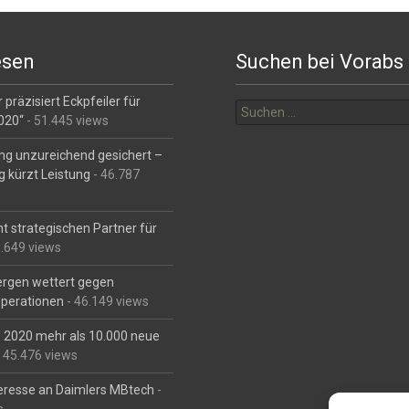
esen
Suchen bei Vorabs
Suchen
 präzisiert Eckpfeiler für
nach:
2020“
- 51.445 views
ng unzureichend gesichert –
g kürzt Leistung
- 46.787
t strategischen Partner für
6.649 views
Bergen wettert gegen
perationen
- 46.149 views
is 2020 mehr als 10.000 neue
 45.476 views
eresse an Daimlers MBtech
-