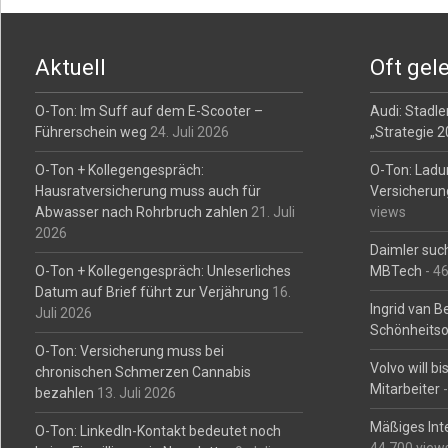
Post
navigation
Aktuell
Oft gel
O-Ton: Im Suff auf dem E-Scooter –
Audi: Stadler
Führerschein weg
24. Juli 2026
„Strategie 
O-Ton + Kollegengespräch:
O-Ton: Ladu
Hausratversicherung muss auch für
Versicherun
Abwasser nach Rohrbruch zahlen
21. Juli
views
2026
Daimler such
O-Ton + Kollegengespräch: Unleserliches
MBTech
- 4
Datum auf Brief führt zur Verjährung
16.
Ingrid van 
Juli 2026
Schönheitso
O-Ton: Versicherung muss bei
Volvo will b
chronischen Schmerzen Cannabis
Mitarbeiter
-
bezahlen
13. Juli 2026
Mäßiges Int
O-Ton: LinkedIn-Kontakt bedeutet noch