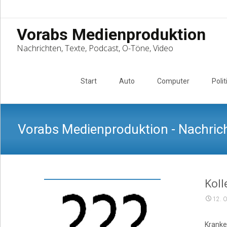
Vorabs Medienproduktion
Nachrichten, Texte, Podcast, O-Töne, Video
Skip
to
Start
Auto
Computer
Polit
content
Vorabs Medienproduktion - Nachrich
Koll
12. 
Kranke