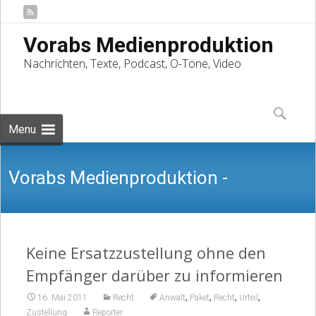
Vorabs Medienproduktion
Nachrichten, Texte, Podcast, O-Töne, Video
Skip
to
Suchen
content
nach:
Menu
Vorabs Medienproduktion -
Nachrichten, Texte, Podcast, O-Töne,
Keine Ersatzzustellung ohne den
Empfänger darüber zu informieren
,
,
,
,
16. Mai 2011
Recht
Anwalt
Paket
Recht
Urteil
Zustellung
Reporter