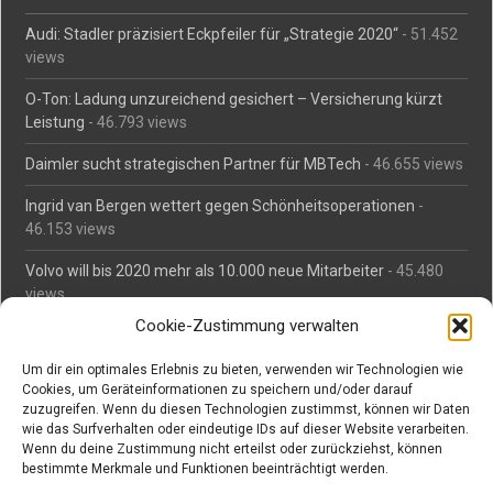
Audi: Stadler präzisiert Eckpfeiler für „Strategie 2020“
- 51.452
views
O-Ton: Ladung unzureichend gesichert – Versicherung kürzt
Leistung
- 46.793 views
Daimler sucht strategischen Partner für MBTech
- 46.655 views
Ingrid van Bergen wettert gegen Schönheitsoperationen
-
46.153 views
Volvo will bis 2020 mehr als 10.000 neue Mitarbeiter
- 45.480
views
Cookie-Zustimmung verwalten
Mäßiges Interesse an Daimlers MBtech
- 44.709 views
Um dir ein optimales Erlebnis zu bieten, verwenden wir Technologien wie
O-Ton: Wer muss Schaden für abgedriftete Silvesterraketen
Cookies, um Geräteinformationen zu speichern und/oder darauf
zahlen?
- 42.364 views
zuzugreifen. Wenn du diesen Technologien zustimmst, können wir Daten
wie das Surfverhalten oder eindeutige IDs auf dieser Website verarbeiten.
Kollegengespräch: Urteile zum Grillen
- 42.055 views
Wenn du deine Zustimmung nicht erteilst oder zurückziehst, können
bestimmte Merkmale und Funktionen beeinträchtigt werden.