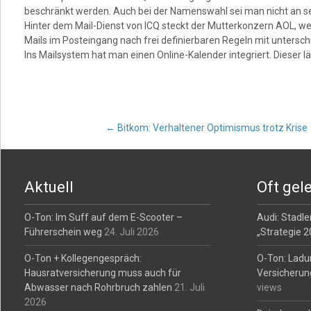
beschränkt werden. Auch bei der Namenswahl sei man nicht an 
Hinter dem Mail-Dienst von ICQ steckt der Mutterkonzern AOL, wes
Mails im Posteingang nach frei definierbaren Regeln mit untersch
Ins Mailsystem hat man einen Online-Kalender integriert. Dieser l
Post
←
Bitkom: Verhaltener Optimismus trotz Krise
navigation
Aktuell
Oft gel
O-Ton: Im Suff auf dem E-Scooter –
Audi: Stadler
Führerschein weg
24. Juli 2026
„Strategie 
O-Ton + Kollegengespräch:
O-Ton: Ladu
Hausratversicherung muss auch für
Versicherun
Abwasser nach Rohrbruch zahlen
21. Juli
views
2026