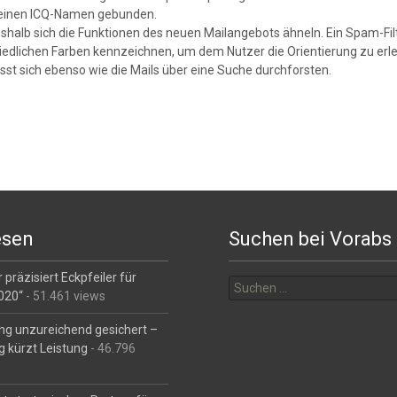
seinen ICQ-Namen gebunden.
halb sich die Funktionen des neuen Mailangebots ähneln. Ein Spam-Filte
iedlichen Farben kennzeichnen, um dem Nutzer die Orientierung zu erle
ässt sich ebenso wie die Mails über eine Suche durchforsten.
esen
Suchen bei Vorabs
Suchen
 präzisiert Eckpfeiler für
nach:
2020“
- 51.461 views
ng unzureichend gesichert –
g kürzt Leistung
- 46.796