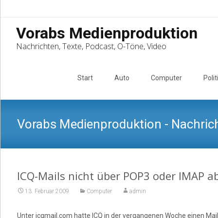
Vorabs Medienproduktion
Nachrichten, Texte, Podcast, O-Töne, Video
Skip
to
Start
Auto
Computer
Polit
content
Vorabs Medienproduktion - Nachrich
ICQ-Mails nicht über POP3 oder IMAP a
13. Februar 2009
Computer
admin
Unter icqmail.com hatte ICQ in der vergangenen Woche einen Mail-