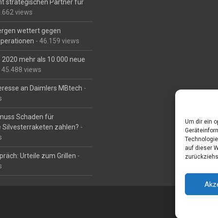
t strategischen Partner für
6.662 views
Bergen wettert gegen
perationen
- 46.159 views
is 2020 mehr als 10.000 neue
 45.488 views
eresse an Daimlers MBtech
-
s
muss Schaden für
Um dir ein 
 Silvesterraketen zahlen?
-
Geräteinfor
s
Technologie
auf dieser 
räch: Urteile zum Grillen
-
zurückziehs
s
Akz