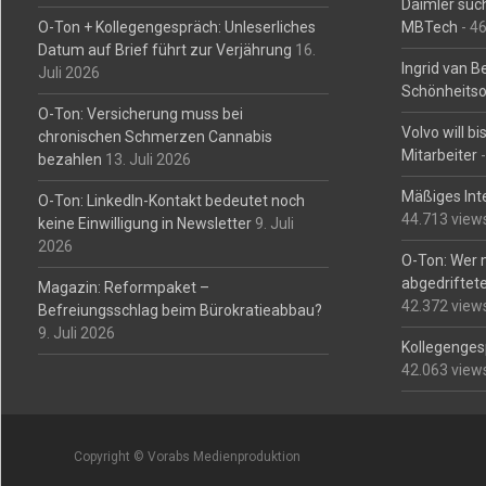
Daimler such
O-Ton + Kollegengespräch: Unleserliches
MBTech
- 4
Datum auf Brief führt zur Verjährung
16.
Ingrid van 
Juli 2026
Schönheitso
O-Ton: Versicherung muss bei
Volvo will b
chronischen Schmerzen Cannabis
Mitarbeiter
-
bezahlen
13. Juli 2026
Mäßiges Int
O-Ton: LinkedIn-Kontakt bedeutet noch
44.713 view
keine Einwilligung in Newsletter
9. Juli
2026
O-Ton: Wer 
abgedriftete
Magazin: Reformpaket –
42.372 view
Befreiungsschlag beim Bürokratieabbau?
9. Juli 2026
Kollegengesp
42.063 view
Copyright © Vorabs Medienproduktion