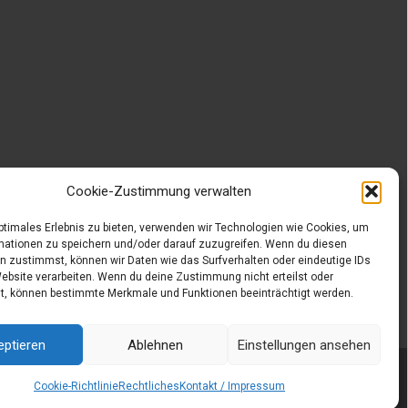
Cookie-Zustimmung verwalten
optimales Erlebnis zu bieten, verwenden wir Technologien wie Cookies, um
mationen zu speichern und/oder darauf zuzugreifen. Wenn du diesen
n zustimmst, können wir Daten wie das Surfverhalten oder eindeutige IDs
Website verarbeiten. Wenn du deine Zustimmung nicht erteilst oder
t, können bestimmte Merkmale und Funktionen beeinträchtigt werden.
eptieren
Ablehnen
Einstellungen ansehen
Powered by WordPress
, Designed and Developed by
templatesnext
Cookie-Richtlinie
Rechtliches
Kontakt / Impressum