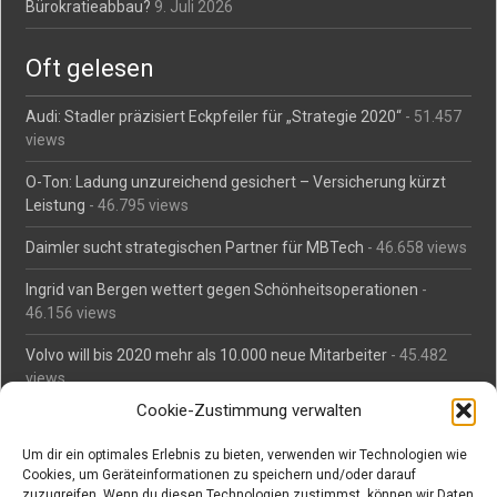
Bürokratieabbau?
9. Juli 2026
Oft gelesen
Audi: Stadler präzisiert Eckpfeiler für „Strategie 2020“
- 51.457
views
O-Ton: Ladung unzureichend gesichert – Versicherung kürzt
Leistung
- 46.795 views
Daimler sucht strategischen Partner für MBTech
- 46.658 views
Ingrid van Bergen wettert gegen Schönheitsoperationen
-
46.156 views
Volvo will bis 2020 mehr als 10.000 neue Mitarbeiter
- 45.482
views
Cookie-Zustimmung verwalten
Mäßiges Interesse an Daimlers MBtech
- 44.713 views
Um dir ein optimales Erlebnis zu bieten, verwenden wir Technologien wie
O-Ton: Wer muss Schaden für abgedriftete Silvesterraketen
Cookies, um Geräteinformationen zu speichern und/oder darauf
zahlen?
- 42.366 views
zuzugreifen. Wenn du diesen Technologien zustimmst, können wir Daten