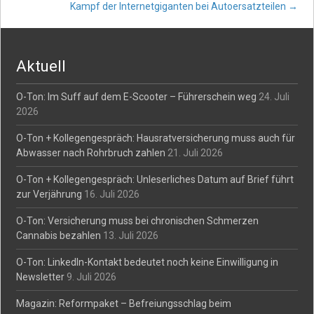
Post
Kampf der Internetgiganten bei Autoersatzteilen
→
navigation
Aktuell
O-Ton: Im Suff auf dem E-Scooter – Führerschein weg
24. Juli
2026
O-Ton + Kollegengespräch: Hausratversicherung muss auch für
Abwasser nach Rohrbruch zahlen
21. Juli 2026
O-Ton + Kollegengespräch: Unleserliches Datum auf Brief führt
zur Verjährung
16. Juli 2026
O-Ton: Versicherung muss bei chronischen Schmerzen
Cannabis bezahlen
13. Juli 2026
O-Ton: LinkedIn-Kontakt bedeutet noch keine Einwilligung in
Newsletter
9. Juli 2026
Magazin: Reformpaket – Befreiungsschlag beim