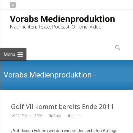
Vorabs Medienproduktion
Nachrichten, Texte, Podcast, O-Töne, Video
Skip
to
Suchen
content
nach:
Menu
Vorabs Medienproduktion -
Nachrichten, Texte, Podcast, O-Töne,
Golf VII kommt bereits Ende 2011
12. Februar 2009
Auto
admin
„Auf diesen Feldern werden wir mit der sechsten Auflage