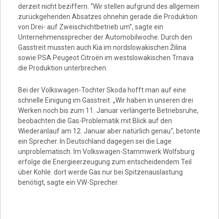
Video
derzeit nicht beziffern. “Wir stellen aufgrund des allgemein
zurückgehenden Absatzes ohnehin gerade die Produktion
von Drei- auf Zweischichtbetrieb um”, sagte ein
Unternehmenssprecher der Automobilwoche. Durch den
Gasstreit mussten auch Kia im nordslowakischen Žilina
sowie PSA Peugeot Citroën im westslowakischen Trnava
die Produktion unterbrechen.
Bei der Volkswagen-Tochter Skoda hofft man auf eine
schnelle Einigung im Gasstreit. „Wir haben in unseren drei
Werken noch bis zum 11. Januar verlängerte Betriebsruhe,
beobachten die Gas-Problematik mit Blick auf den
Wiederanlauf am 12. Januar aber natürlich genau“, betonte
ein Sprecher. In Deutschland dagegen sei die Lage
unproblematisch. Im Volkswagen-Stammwerk Wolfsburg
erfolge die Energieerzeugung zum entscheidendem Teil
über Kohle ­ dort werde Gas nur bei Spitzenauslastung
benötigt, sagte ein VW-Sprecher.