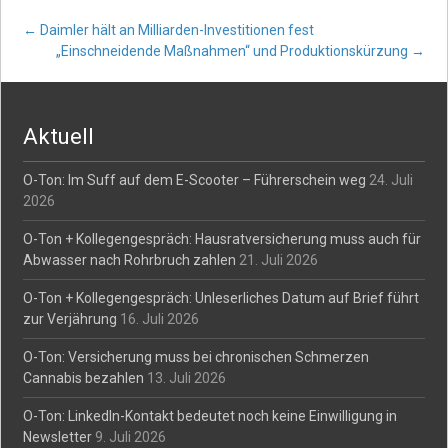
Post
←
Daimler hält an Milliarden-Investitionen fest
„Einschneidende Maßnahmen“ und Produktionskürzung
→
navigation
Aktuell
O-Ton: Im Suff auf dem E-Scooter – Führerschein weg
24. Juli
2026
O-Ton + Kollegengespräch: Hausratversicherung muss auch für
Abwasser nach Rohrbruch zahlen
21. Juli 2026
O-Ton + Kollegengespräch: Unleserliches Datum auf Brief führt
zur Verjährung
16. Juli 2026
O-Ton: Versicherung muss bei chronischen Schmerzen
Cannabis bezahlen
13. Juli 2026
O-Ton: LinkedIn-Kontakt bedeutet noch keine Einwilligung in
Newsletter
9. Juli 2026