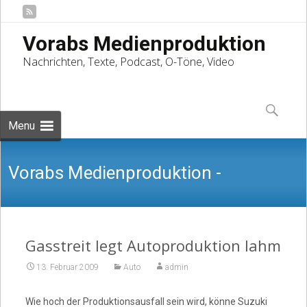
Vorabs Medienproduktion
Nachrichten, Texte, Podcast, O-Töne, Video
Skip
to
Suchen
content
nach:
Menu
Vorabs Medienproduktion -
Nachrichten, Texte, Podcast, O-Töne,
Gasstreit legt Autoproduktion lahm
13. Februar 2009
Auto
admin
Wie hoch der Produktionsausfall sein wird, könne Suzuki