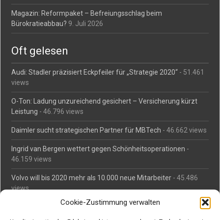
Magazin: Reformpaket – Befreiungsschlag beim
Bürokratieabbau?
9. Juli 2026
Oft gelesen
Audi: Stadler präzisiert Eckpfeiler für „Strategie 2020“
- 51.461
views
O-Ton: Ladung unzureichend gesichert – Versicherung kürzt
Leistung
- 46.796 views
Daimler sucht strategischen Partner für MBTech
- 46.662 views
Ingrid van Bergen wettert gegen Schönheitsoperationen
-
46.159 views
Volvo will bis 2020 mehr als 10.000 neue Mitarbeiter
- 45.486
views
Cookie-Zustimmung verwalten
Mäßiges Interesse an Daimlers MBtech
- 44.713 views