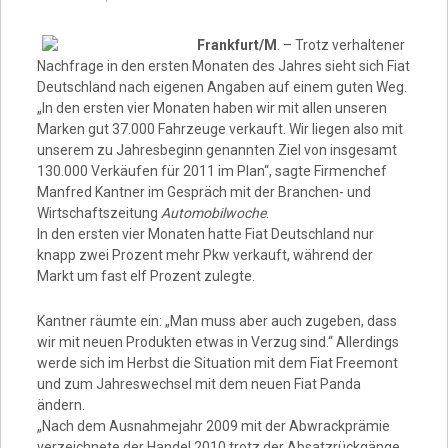
Video
Frankfurt/M
. – Trotz verhaltener
Nachfrage in den ersten Monaten des Jahres sieht sich Fiat
Deutschland nach eigenen Angaben auf einem guten Weg.
„In den ersten vier Monaten haben wir mit allen unseren
Marken gut 37.000 Fahrzeuge verkauft. Wir liegen also mit
unserem zu Jahresbeginn genannten Ziel von insgesamt
130.000 Verkäufen für 2011 im Plan“, sagte Firmenchef
Manfred Kantner im Gespräch mit der Branchen- und
Wirtschaftszeitung
Automobilwoche
.
In den ersten vier Monaten hatte Fiat Deutschland nur
knapp zwei Prozent mehr Pkw verkauft, während der
Markt um fast elf Prozent zulegte.
Kantner räumte ein: „Man muss aber auch zugeben, dass
wir mit neuen Produkten etwas in Verzug sind.“ Allerdings
werde sich im Herbst die Situation mit dem Fiat Freemont
und zum Jahreswechsel mit dem neuen Fiat Panda
ändern.
„Nach dem Ausnahmejahr 2009 mit der Abwrackprämie
verzeichnete der Handel 2010 trotz der Absatzrückgänge