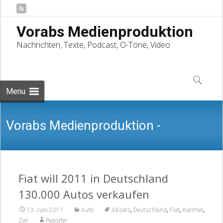
Vorabs Medienproduktion
Nachrichten, Texte, Podcast, O-Töne, Video
Skip
to
Suchen
content
nach:
Menu
Vorabs Medienproduktion -
Nachrichten, Texte, Podcast, O-Töne,
Fiat will 2011 in Deutschland
130.000 Autos verkaufen
,
,
,
,
13. Juni 2011
Auto
Absatz
Deutschland
Fiat
Kantner
Ziel
Reporter