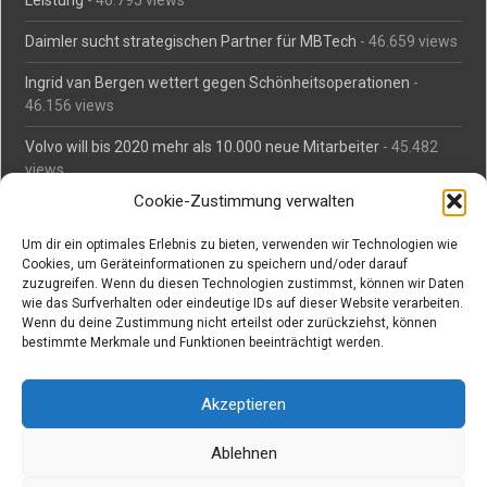
Leistung
- 46.795 views
Daimler sucht strategischen Partner für MBTech
- 46.659 views
Ingrid van Bergen wettert gegen Schönheitsoperationen
-
46.156 views
Volvo will bis 2020 mehr als 10.000 neue Mitarbeiter
- 45.482
views
Cookie-Zustimmung verwalten
Mäßiges Interesse an Daimlers MBtech
- 44.713 views
Um dir ein optimales Erlebnis zu bieten, verwenden wir Technologien wie
O-Ton: Wer muss Schaden für abgedriftete Silvesterraketen
Cookies, um Geräteinformationen zu speichern und/oder darauf
zahlen?
- 42.366 views
zuzugreifen. Wenn du diesen Technologien zustimmst, können wir Daten
wie das Surfverhalten oder eindeutige IDs auf dieser Website verarbeiten.
Kollegengespräch: Urteile zum Grillen
- 42.060 views
Wenn du deine Zustimmung nicht erteilst oder zurückziehst, können
bestimmte Merkmale und Funktionen beeinträchtigt werden.
Suchen bei Vorabs
Akzeptieren
Suchen
nach:
Ablehnen