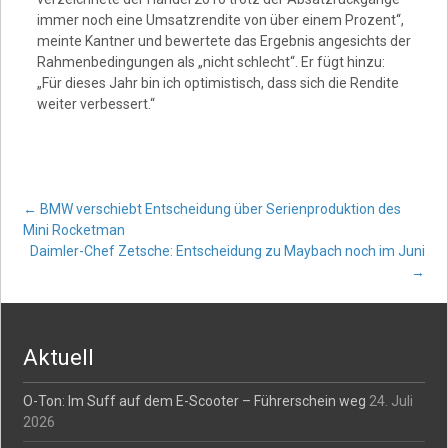
immer noch eine Umsatzrendite von über einem Prozent“,
meinte Kantner und bewertete das Ergebnis angesichts der
Rahmenbedingungen als „nicht schlecht“. Er fügt hinzu:
„Für dieses Jahr bin ich optimistisch, dass sich die Rendite
weiter verbessert.“
Post
←
BMW verschiebt Entscheidung über Serienproduktion des
Mini Rocketman
Daimler-Chef Zetsche: Entscheidung zu Maybach noch im Juni
navigation
→
Aktuell
O-Ton: Im Suff auf dem E-Scooter – Führerschein weg
24. Juli
2026