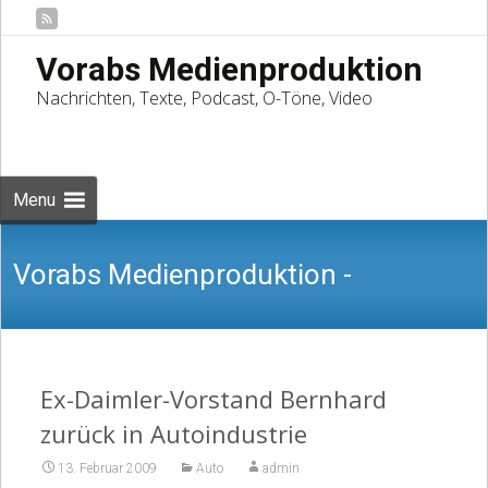
Vorabs Medienproduktion
Nachrichten, Texte, Podcast, O-Töne, Video
Skip
to
Suchen
content
nach:
Menu
Vorabs Medienproduktion -
Nachrichten, Texte, Podcast, O-Töne,
Ex-Daimler-Vorstand Bernhard
zurück in Autoindustrie
13. Februar 2009
Auto
admin