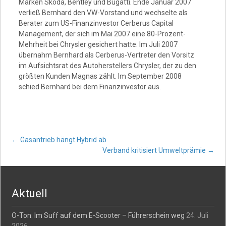
Marken Skoda, Bentley und Bugatti. Ende Januar 2007
verließ Bernhard den VW-Vorstand und wechselte als
Berater zum US-Finanzinvestor Cerberus Capital
Management, der sich im Mai 2007 eine 80-Prozent-
Mehrheit bei Chrysler gesichert hatte. Im Juli 2007
übernahm Bernhard als Cerberus-Vertreter den Vorsitz
im Aufsichtsrat des Autoherstellers Chrysler, der zu den
größten Kunden Magnas zählt. Im September 2008
schied Bernhard bei dem Finanzinvestor aus.
Post
←
Gasantrieb hängt Hybrid ab
Verband kritisiert Umweltprämie
→
navigation
Aktuell
O-Ton: Im Suff auf dem E-Scooter – Führerschein weg
24. Juli