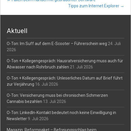
Post
Tipps zum Internet Explorer
→
navigation
Aktuell
O-Ton: Im Suff auf dem E-Scooter – Führerschein weg
24. Juli
2026
O-Ton + Kollegengespräch: Hausratversicherung muss auch für
Abwasser nach Rohrbruch zahlen
21. Juli 2026
O-Ton + Kollegengespräch: Unleserliches Datum auf Brief führt
zur Verjährung
16. Juli 2026
O-Ton: Versicherung muss bei chronischen Schmerzen
Cannabis bezahlen
13. Juli 2026
O-Ton: LinkedIn-Kontakt bedeutet noch keine Einwilligung in
Newsletter
9. Juli 2026
Magazin: Reformpaket – Befreiungsschlag beim