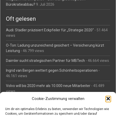
Bürokratieabbau?
9. Juli 2026
Oft gelesen
Audi: Stadler präzisiert Eckpfeiler für „Strategie 2020“
- 51.464
views
O-Ton: Ladung unzureichend gesichert – Versicherung kürzt
Leistung
- 46.799 views
Daimler sucht strategischen Partner für MBTech
- 46.664 views
Ingrid van Bergen wettert gegen Schönheitsoperationen
-
46.161 views
Volvo will bis 2020 mehr als 10.000 neue Mitarbeiter
- 45.489
views
Cookie-Zustimmung verwalten
Mäßiges Interesse an Daimlers MBtech
- 44.716 views
Um dir ein optimales Erlebnis zu bieten, verwenden wir Technologien wie
O-Ton: Wer muss Schaden für abgedriftete Silvesterraketen
Cookies, um Geräteinformationen zu speichern und/oder darauf