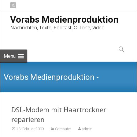
Vorabs Medienproduktion
Nachrichten, Texte, Podcast, O-Töne, Video
Skip
to
Suchen
content
nach:
Menu
Vorabs Medienproduktion -
Nachrichten, Texte, Podcast, O-Töne,
DSL-Modem mit Haartrockner
reparieren
13. Februar 2009
Computer
admin