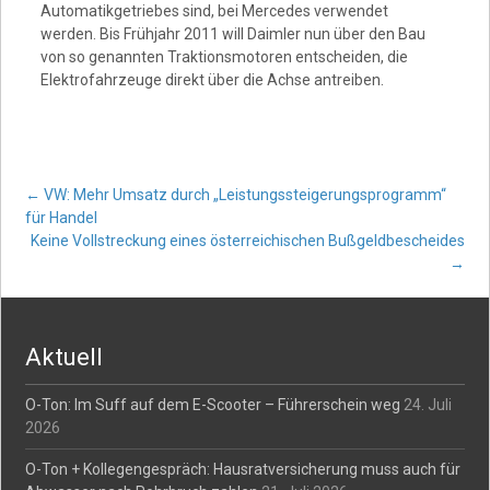
Automatikgetriebes sind, bei Mercedes verwendet
werden. Bis Frühjahr 2011 will Daimler nun über den Bau
von so genannten Traktionsmotoren entscheiden, die
Elektrofahrzeuge direkt über die Achse antreiben.
Post
←
VW: Mehr Umsatz durch „Leistungssteigerungsprogramm“
für Handel
Keine Vollstreckung eines österreichischen Bußgeldbescheides
navigation
→
Aktuell
O-Ton: Im Suff auf dem E-Scooter – Führerschein weg
24. Juli
2026
O-Ton + Kollegengespräch: Hausratversicherung muss auch für