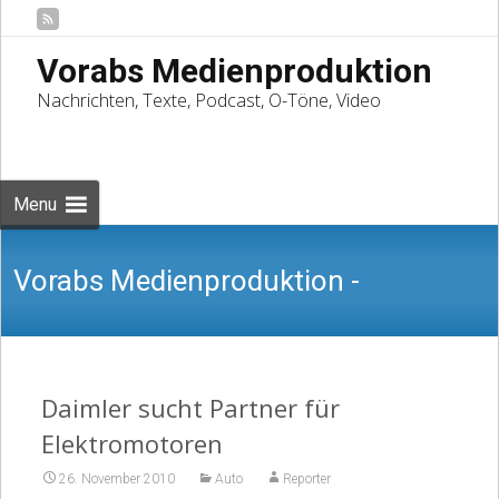
Vorabs Medienproduktion
Nachrichten, Texte, Podcast, O-Töne, Video
Skip
to
Suchen
content
nach:
Menu
Vorabs Medienproduktion -
Nachrichten, Texte, Podcast, O-Töne,
Daimler sucht Partner für
Elektromotoren
26. November 2010
Auto
Reporter