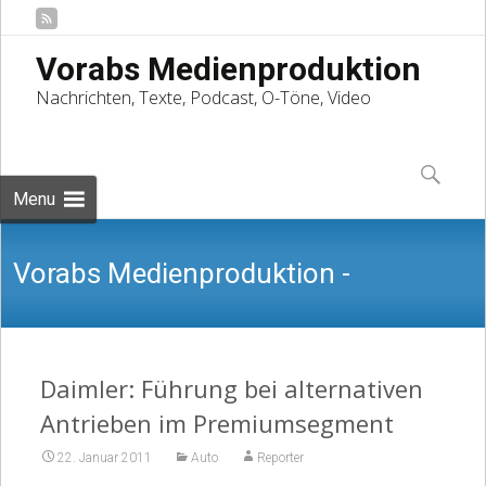
Vorabs Medienproduktion
Nachrichten, Texte, Podcast, O-Töne, Video
Skip
to
Suchen
content
nach:
Menu
Vorabs Medienproduktion -
Nachrichten, Texte, Podcast, O-Töne,
Daimler: Führung bei alternativen
Antrieben im Premiumsegment
22. Januar 2011
Auto
Reporter