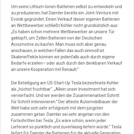
Um seine Lithium-Ionen-Batterien selbst zu entwickeln und
zu produzieren, hat Daimler bereits ein Joint-Venture mit
Evonik gegründet. Einen Verkauf dieser eigenen Batterien
an Wettbewerber schließt Kohler nicht grundsätzlich aus:
„Es haben schon mehrere Wettbewerber an unsere Tür
geklopft, um Zellen Batterien von der Deutschen
Accumotive zu kaufen. Man muss sich aber genau
anschauen, in welchen Fällen das auch sinnvoll ist.
Skaleneffekte können wir jedenfalls auch durch eigene
Bedarfe erzielen– oder auch durch den denkbaren Verkauf
an unsere Kooperation mit Renault.“
Die Beteiligung am US-Start-Up Tesla bezeichnete Kohler
als „höchst fruchtbar“. „Allein unser Investment hat sich
vervierfacht. Und wir werden die Zusammenarbeit Schritt
für Schritt intensivieren.“ Der älteste Automobilbauer der
Welt habe sich sehr erfolgreich mit dem jüngsten
zusammen getan. Daimler sei sehr angetan von den
Fortschritten bei Tesla: „Es wäre schön, wenn jeder
Lieferant so pünktlich und zuverlässig liefern würde.“ Tesla
liefert für Daimler die Batterien für die aktuelle Generation