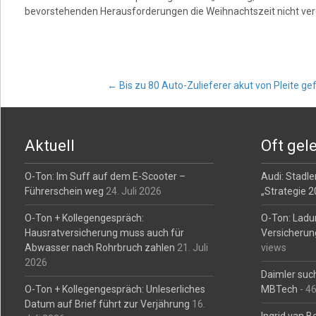
bevorstehenden Herausforderungen die Weihnachtszeit nicht verd
Post
←
Bis zu 80 Auto-Zulieferer akut von Pleite ge
navigation
Aktuell
Oft gel
O-Ton: Im Suff auf dem E-Scooter –
Audi: Stadler
Führerschein weg
24. Juli 2026
„Strategie 
O-Ton + Kollegengespräch:
O-Ton: Ladu
Hausratversicherung muss auch für
Versicherun
Abwasser nach Rohrbruch zahlen
21. Juli
views
2026
Daimler such
O-Ton + Kollegengespräch: Unleserliches
MBTech
- 4
Datum auf Brief führt zur Verjährung
16.