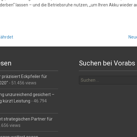
erben“ lassen – und die Betriebsruhe nutzen, „um Ihren Akku wieder a
fährdet
Neue
esen
Suchen bei Vorabs
Suchen
 präzisiert Eckpfeiler für
nach:
2020“
- 51.456 views
ng unzureichend gesichert –
g kürzt Leistung
- 46.794
t strategischen Partner für
6.656 views