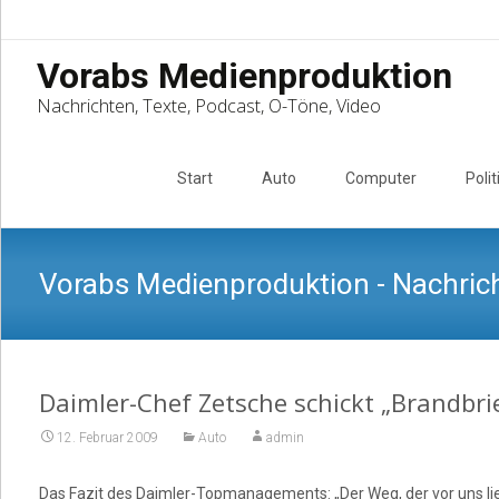
Vorabs Medienproduktion
Nachrichten, Texte, Podcast, O-Töne, Video
Skip
to
Start
Auto
Computer
Polit
content
Vorabs Medienproduktion - Nachrich
Daimler-Chef Zetsche schickt „Brandbrie
12. Februar 2009
Auto
admin
Das Fazit des Daimler-Topmanagements: „Der Weg, der vor uns lieg