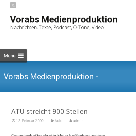
Vorabs Medienproduktion
Nachrichten, Texte, Podcast, O-Töne, Video
Skip
to
Suchen
content
nach:
Menu
Vorabs Medienproduktion -
Nachrichten, Texte, Podcast, O-Töne,
ATU streicht 900 Stellen
13. Februar 2009
Auto
admin