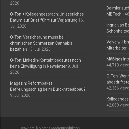
2026
Daimler such
O-Ton + Kollegengespräch: Unleserliches
MBTech
- 4
Datum auf Brief führt zur Verjährung
16.
Ingrid van 
Juli 2026
Schönheitso
O-Ton: Versicherung muss bei
Volvo will b
chronischen Schmerzen Cannabis
Mitarbeiter
-
bezahlen
13. Juli 2026
Mäßiges Int
O-Ton: LinkedIn-Kontakt bedeutet noch
44.713 view
keine Einwilligung in Newsletter
9. Juli
2026
O-Ton: Wer 
abgedriftete
Magazin: Reformpaket –
42.366 view
Befreiungsschlag beim Bürokratieabbau?
9. Juli 2026
Kollegengesp
42.060 view
Copyright © Vorabs Medienproduktion