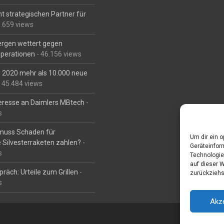
t strategischen Partner für
6.659 views
Bergen wettert gegen
perationen
- 46.156 views
is 2020 mehr als 10.000 neue
 45.484 views
eresse an Daimlers MBtech
-
s
muss Schaden für
Um dir ein 
 Silvesterraketen zahlen?
-
Geräteinfor
s
Technologie
auf dieser 
räch: Urteile zum Grillen
-
zurückziehs
s
Akz