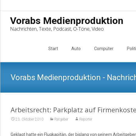
Vorabs Medienproduktion
Nachrichten, Texte, Podcast, O-Töne, Video
Skip
to
Start
Auto
Computer
Polit
content
Vorabs Medienproduktion - Nachrich
Arbeitsrecht: Parkplatz auf Firmenkost
23. Oktober 2010
Ratgeber
Reporter
Geklagt hatte ein Flugkapitän, der bislang von seinem Arbeitgeb