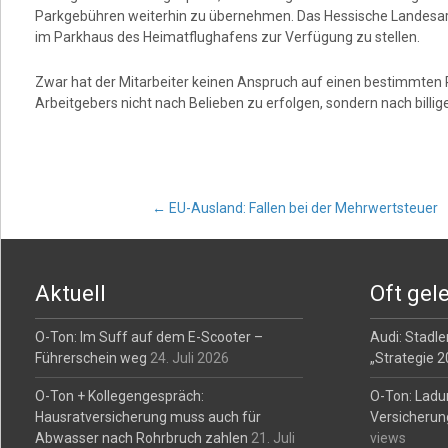
Parkgebühren weiterhin zu übernehmen. Das Hessische Landesarbei
im Parkhaus des Heimatflughafens zur Verfügung zu stellen.
Zwar hat der Mitarbeiter keinen Anspruch auf einen bestimmten P
Arbeitgebers nicht nach Belieben zu erfolgen, sondern nach billi
Post
←
EU-Ausland: Fallen bei der Mehrwertsteuer
navigation
Aktuell
Oft gel
O-Ton: Im Suff auf dem E-Scooter –
Audi: Stadler
Führerschein weg
24. Juli 2026
„Strategie 
O-Ton + Kollegengespräch:
O-Ton: Ladu
Hausratversicherung muss auch für
Versicherun
Abwasser nach Rohrbruch zahlen
21. Juli
views