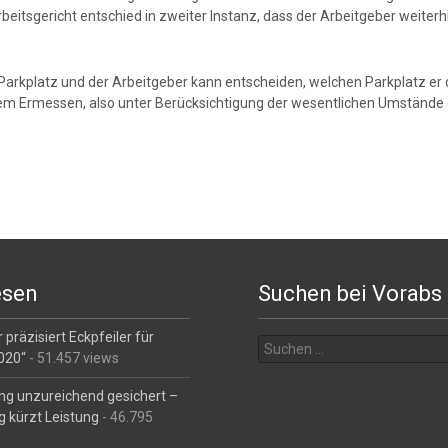
tsgericht entschied in zweiter Instanz, dass der Arbeitgeber weiterhin
arkplatz und der Arbeitgeber kann entscheiden, welchen Parkplatz er 
gem Ermessen, also unter Berücksichtigung der wesentlichen Umstände de
esen
Suchen bei Vorabs
Suchen
 präzisiert Eckpfeiler für
nach:
2020“
- 51.457 views
ng unzureichend gesichert –
g kürzt Leistung
- 46.795