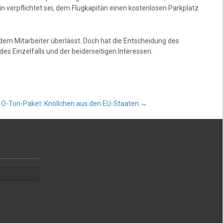
 verpflichtet sei, dem Flugkapitän einen kostenlosen Parkplatz
dem Mitarbeiter überlässt. Doch hat die Entscheidung des
s Einzelfalls und der beiderseitigen Interessen.
O-Ton-Paket: Knöllchen aus den EU-Staaten
→