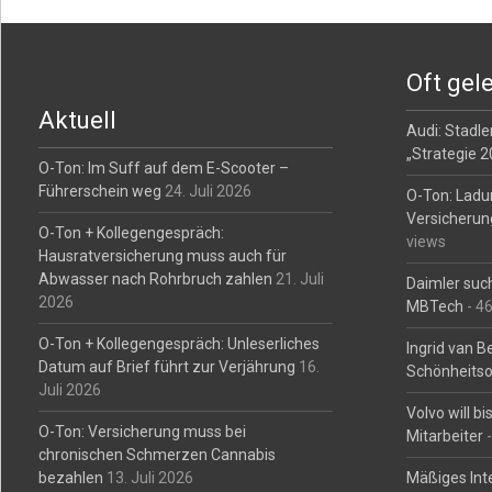
Post
navigation
Oft gel
Aktuell
Audi: Stadler
„Strategie 
O-Ton: Im Suff auf dem E-Scooter –
Führerschein weg
24. Juli 2026
O-Ton: Ladu
Versicherun
O-Ton + Kollegengespräch:
views
Hausratversicherung muss auch für
Abwasser nach Rohrbruch zahlen
21. Juli
Daimler such
2026
MBTech
- 4
O-Ton + Kollegengespräch: Unleserliches
Ingrid van 
Datum auf Brief führt zur Verjährung
16.
Schönheitso
Juli 2026
Volvo will b
O-Ton: Versicherung muss bei
Mitarbeiter
-
chronischen Schmerzen Cannabis
bezahlen
13. Juli 2026
Mäßiges Int