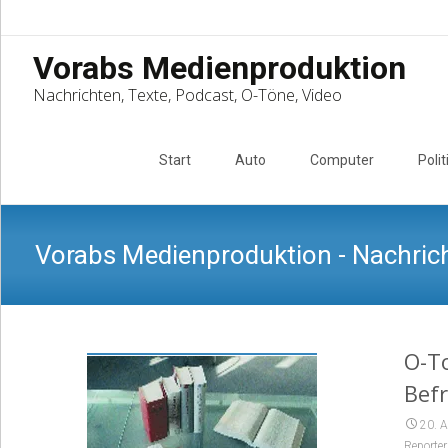
Vorabs Medienproduktion
Nachrichten, Texte, Podcast, O-Töne, Video
Skip
to
Start
Auto
Computer
Polit
content
Vorabs Medienproduktion - Nachrich
O-To
Bef
20. A
Reporter