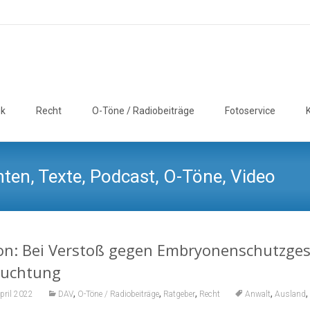
ik
Recht
O-Töne / Radiobeiträge
Fotoservice
ten, Texte, Podcast, O-Töne, Video
n: Bei Verstoß gegen Embryonenschutzgeset
ruchtung
,
,
,
,
,
pril 2022
DAV
O-Töne / Radiobeiträge
Ratgeber
Recht
Anwalt
Ausland