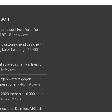
esen
 präzisiert Eckpfeiler für
2020“
- 51.446 views
ng unzureichend gesichert –
g kürzt Leistung
- 46.788
t strategischen Partner für
6.649 views
Bergen wettert gegen
perationen
- 46.149 views
is 2020 mehr als 10.000 neue
 45.476 views
eresse an Daimlers MBtech
-