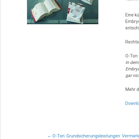
Eine kü
Embryo
entsch
Rechts
O-Ton
In dem 
Embryon
gar nic
Mehr d
Downl
←
O-Ton: Grundsicherungsleistungen: Vermiete