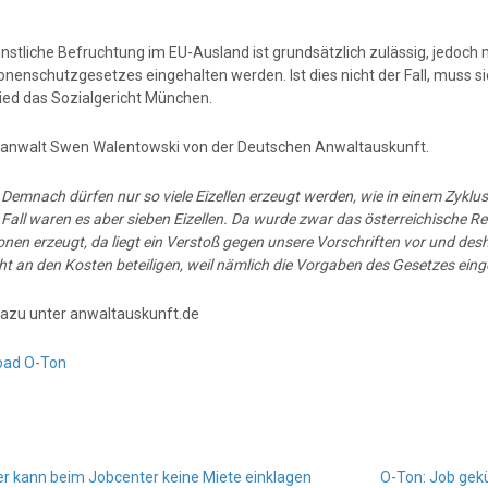
nstliche Befruchtung im EU-Ausland ist grundsätzlich zulässig, jedoch
nenschutzgesetzes eingehalten werden. Ist dies nicht der Fall, muss si
ied das Sozialgericht München.
anwalt Swen Walentowski von der Deutschen Anwaltauskunft.
:
Demnach dürfen nur so viele Eizellen erzeugt werden, wie in einem Zyklus
Fall waren es aber sieben Eizellen. Da wurde zwar das österreichische Rec
en erzeugt, da liegt ein Verstoß gegen unsere Vorschriften vor und desh
ht an den Kosten beteiligen, weil nämlich die Vorgaben des Gesetzes ein
azu unter anwaltauskunft.de
oad O-Ton
r kann beim Jobcenter keine Miete einklagen
O-Ton: Job geku