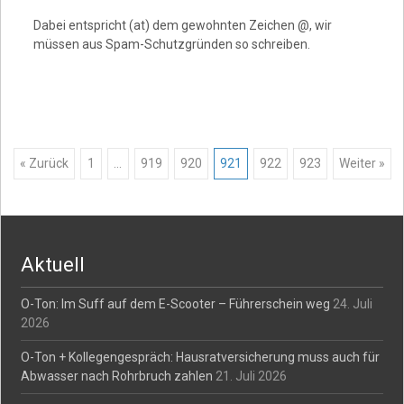
Dabei entspricht (at) dem gewohnten Zeichen @, wir
müssen aus Spam-Schutzgründen so schreiben.
Posts
« Zurück
1
…
919
920
921
922
923
Weiter »
navigation
Aktuell
O-Ton: Im Suff auf dem E-Scooter – Führerschein weg
24. Juli
2026
O-Ton + Kollegengespräch: Hausratversicherung muss auch für
Abwasser nach Rohrbruch zahlen
21. Juli 2026