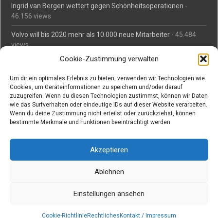
Ingrid van Bergen wettert gegen Schönheitsoperationen
-
46.156 views
Volvo will bis 2020 mehr als 10.000 neue Mitarbeiter
- 45.484
views
Cookie-Zustimmung verwalten
Mäßiges Interesse an Daimlers MBtech
- 44.713 views
Um dir ein optimales Erlebnis zu bieten, verwenden wir Technologien wie
O-Ton: Wer muss Schaden für abgedriftete Silvesterraketen
Cookies, um Geräteinformationen zu speichern und/oder darauf
zahlen?
- 42.367 views
zuzugreifen. Wenn du diesen Technologien zustimmst, können wir Daten
wie das Surfverhalten oder eindeutige IDs auf dieser Website verarbeiten.
Kollegengespräch: Urteile zum Grillen
- 42.060 views
Wenn du deine Zustimmung nicht erteilst oder zurückziehst, können
bestimmte Merkmale und Funktionen beeinträchtigt werden.
Suchen bei Vorabs
Akzeptieren
Suchen
nach:
Ablehnen
Einstellungen ansehen
Copyright © Vorabs Medienproduktion
Powered by WordPress
, Designed and Developed by
templatesnext
Cookie-Richtlinie
Rechtliches
Kontakt / Impressum