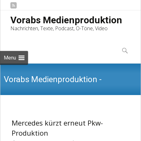
Vorabs Medienproduktion
Nachrichten, Texte, Podcast, O-Töne, Video
Skip
to
Suchen
content
nach:
Menu
Vorabs Medienproduktion -
Nachrichten, Texte, Podcast, O-Töne,
Mercedes kürzt erneut Pkw-
Produktion