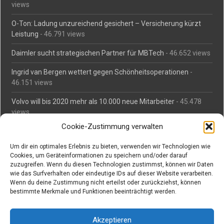
views
O-Ton: Ladung unzureichend gesichert – Versicherung kürzt
Leistung
- 46.791 views
Daimler sucht strategischen Partner für MBTech
- 46.652 views
Ingrid van Bergen wettert gegen Schönheitsoperationen
-
46.151 views
Volvo will bis 2020 mehr als 10.000 neue Mitarbeiter
- 45.478
views
Cookie-Zustimmung verwalten
Mäßiges Interesse an Daimlers MBtech
- 44.704 views
Um dir ein optimales Erlebnis zu bieten, verwenden wir Technologien wie
O-Ton: Wer muss Schaden für abgedriftete Silvesterraketen
Cookies, um Geräteinformationen zu speichern und/oder darauf
zahlen?
- 42.362 views
zuzugreifen. Wenn du diesen Technologien zustimmst, können wir Daten
wie das Surfverhalten oder eindeutige IDs auf dieser Website verarbeiten.
Kollegengespräch: Urteile zum Grillen
- 42.052 views
Wenn du deine Zustimmung nicht erteilst oder zurückziehst, können
bestimmte Merkmale und Funktionen beeinträchtigt werden.
Suchen bei Vorabs
Akzeptieren