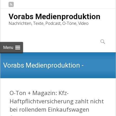
Vorabs Medienproduktion
Nachrichten, Texte, Podcast, O-Töne, Video
Skip
to
Suchen
content
nach:
Menu
Vorabs Medienproduktion -
Nachrichten, Texte, Podcast, O-Töne,
O-Ton + Magazin: Kfz-
Haftpflichtversicherung zahlt nicht
bei rollendem Einkaufswagen